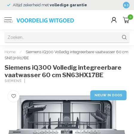
Altijd zekerheid met
volledige garantie
Veili
9.3
0
MENU
Home
/
Siemens iQ300 Volledig integreerbare vaatwasser 60 cm
SN63HX17BE
Siemens iQ300 Volledig integreerbare
vaatwasser 60 cm SN63HX17BE
SIEMENS
NIEUW IN DOOS