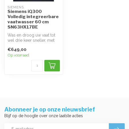
SIEMENS
Siemens iQ300
Volledig integreerbare
vaatwasser 60 cm
SN63HX17BE
Was en droog uw vaat tot
wel drie keer sneller, met
hetzelfde uitstekende
€649,00
result...
Op voorraad
Abonneer je op onze nieuwsbrief
Blijf op de hoogte over onze laatste acties