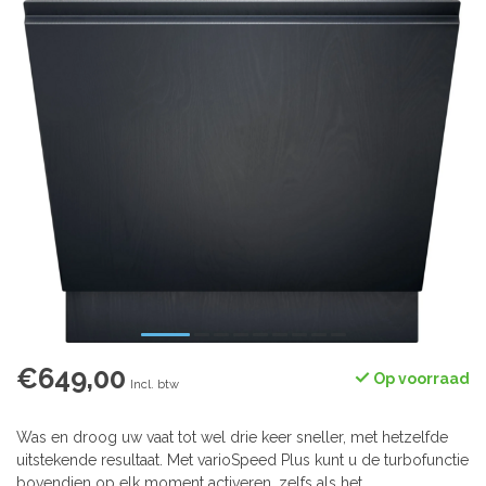
€649,00
Op voorraad
Incl. btw
Was en droog uw vaat tot wel drie keer sneller, met hetzelfde
uitstekende resultaat. Met varioSpeed ​​Plus kunt u de turbofunctie
bovendien op elk moment activeren, zelfs als het