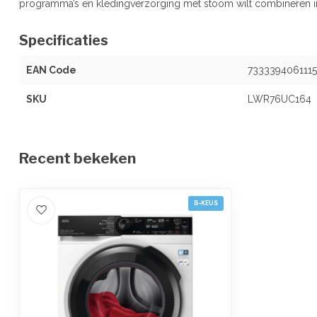
programma’s en kledingverzorging met stoom wilt combineren i
Specificaties
EAN Code
7333394061115
SKU
LWR76UC164
Recent bekeken
B-KEUS