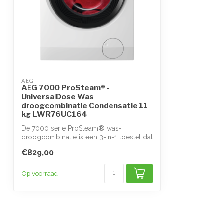
AEG
AEG 7000 ProSteam® -
UniversalDose Was
droogcombinatie Condensatie 11
kg LWR76UC164
De 7000 serie ProSteam® was-
droogcombinatie is een 3-in-1 toestel dat
het waspro...
€829,00
Op voorraad