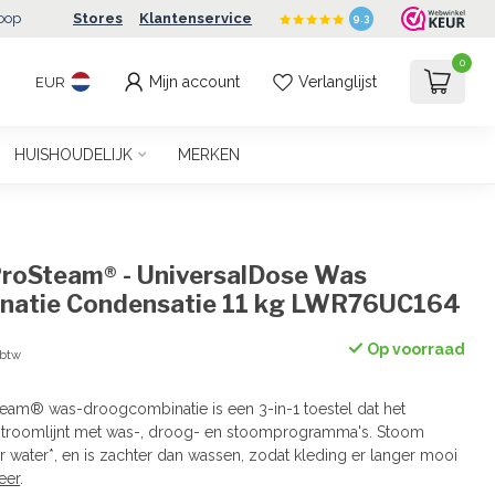
oop
Stores
Klantenservice
9.3
0
Mijn account
Verlanglijst
EUR
HUISHOUDELIJK
MERKEN
roSteam® - UniversalDose Was
natie Condensatie 11 kg LWR76UC164
Op voorraad
 btw
eam® was-droogcombinatie is een 3-in-1 toestel dat het
stroomlijnt met was-, droog- en stoomprogramma's. Stoom
 water*, en is zachter dan wassen, zodat kleding er langer mooi
eer
.