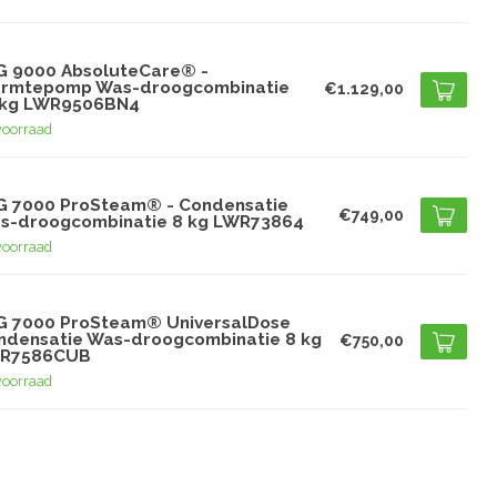
G
G 9000 AbsoluteCare® -
rmtepomp Was-droogcombinatie
€1.129,00
 kg LWR9506BN4
voorraad
G
G 7000 ProSteam® - Condensatie
€749,00
s-droogcombinatie 8 kg LWR73864
voorraad
G
G 7000 ProSteam® UniversalDose
ndensatie Was-droogcombinatie 8 kg
€750,00
R7586CUB
voorraad