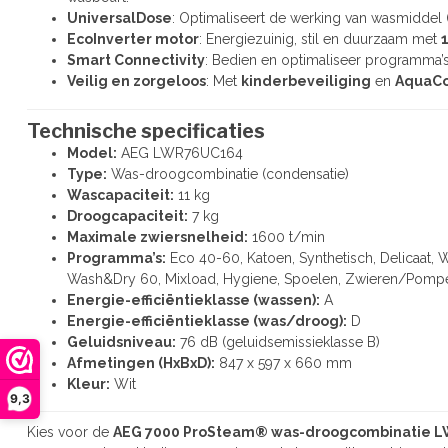
UniversalDose
: Optimaliseert de werking van wasmiddel 
EcoInverter motor
: Energiezuinig, stil en duurzaam met
Smart Connectivity
: Bedien en optimaliseer programma’s
Veilig en zorgeloos
: Met
kinderbeveiliging
en
AquaCo
Technische specificaties
Model:
AEG LWR76UC164
Type:
Was-droogcombinatie (condensatie)
Wascapaciteit:
11 kg
Droogcapaciteit:
7 kg
Maximale zwiersnelheid:
1600 t/min
Programma’s:
Eco 40-60, Katoen, Synthetisch, Delicaat,
Wash&Dry 60, Mixload, Hygiene, Spoelen, Zwieren/Pomp
Energie-efficiëntieklasse (wassen):
A
Energie-efficiëntieklasse (was/droog):
D
Geluidsniveau:
76 dB (geluidsemissieklasse B)
Afmetingen (HxBxD):
847 x 597 x 660 mm
Kleur:
Wit
9,3
Kies voor de
AEG 7000 ProSteam® was-droogcombinatie 