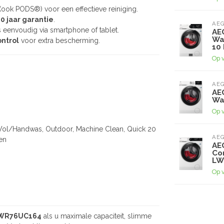
(ook PODS®) voor een effectieve reiniging.
10 jaar garantie
.
AE
 eenvoudig via smartphone of tablet.
AE
Wa
ntrol
voor extra bescherming.
10
Op 
AE
AE
Wa
Op 
 Wol/Handwas, Outdoor, Machine Clean, Quick 20
AE
en
AE
Co
LW
Op 
LWR76UC164
als u maximale capaciteit, slimme