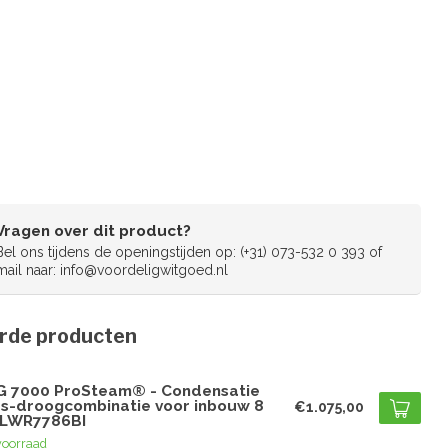
Vragen over dit product?
Bel ons tijdens de openingstijden op: (+31) 073-532 0 393 of
mail naar:
info@voordeligwitgoed.nl
rde producten
G
G 7000 ProSteam® - Condensatie
s-droogcombinatie voor inbouw 8
€1.075,00
 LWR7786BI
voorraad