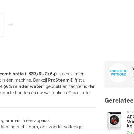
gcombinatie (LWR76UC164)
is een slim en
t in één machine. Dankzij
ProSteam®
frist u
ot
96% minder water
* gebruikt en zachter is dan
 mooi te houden én uw wasroutine efficiënter te
Gerelatee
AE
AE
ogramma’s in één apparaat.
Wa
kg
st kleding met stoom, ook zonder volledige
Op 