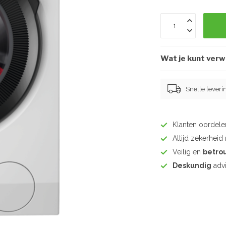
Wat je kunt ver
Snelle leveri
Klanten oordel
Altijd zekerhei
Veilig en
betro
Deskundig
advi