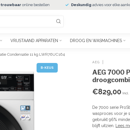
trouwbaar
online bestellen
Deskundig
advies voor elke aank
VRIJSTAAND APPARATEN
DROOG EN WASMACHINES
atie Condensatie 11 kg LWR76UC164
AEG
B-KEUS
AEG 7000 P
droogcombi
€829,00
Incl.
De 7000 serie ProSt
wasproces voor je 
gebruikt 96% minder
blijft uitzien.
Lees m