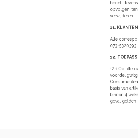
bericht teven
opvolgen, tenz
verwijderen.
11. KLANTEN
Alle correspo
073-5320393 
12. TOEPASS
12.1 Op alle 
voordeligwitg
Consumentenbon
basis van arti
binnen 4 weken
geval gelden 