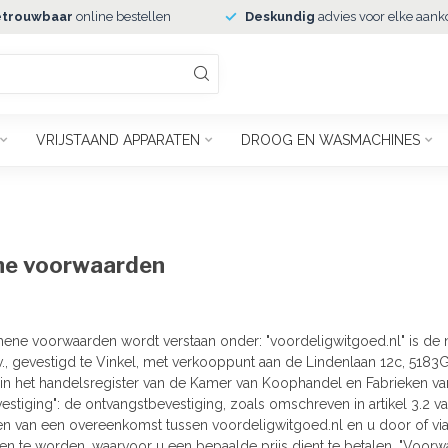
trouwbaar
online bestellen
Deskundig
advies voor elke aank
VRIJSTAAND APPARATEN
DROOG EN WASMACHINES
e voorwaarden
ene voorwaarden wordt verstaan onder: "voordeligwitgoed.nl" is d
.v., gevestigd te Vinkel, met verkooppunt aan de Lindenlaan 12c, 5183
in het handelsregister van de Kamer van Koophandel en Fabrieken 
estiging": de ontvangstbevestiging, zoals omschreven in artikel 3.2 
ten van een overeenkomst tussen voordeligwitgoed.nl en u door of v
en te worden, waarvoor u een bepaalde prijs dient te betalen. "Voo