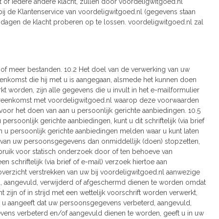
ct of iedere andere klacht, zullen door voordeligwitgoed.nl
ij de Klantenservice van voordeligwitgoed.nl (gegevens staan
0 dagen de klacht proberen op te lossen. voordeligwitgoed.nl zal
of meer bestanden. 10.2 Het doel van de verwerking van uw
nkomst die hij met u is aangegaan, alsmede het kunnen doen
 worden, zijn alle gegevens die u invult in het e-mailformulier
vereenkomst met voordeligwitgoed.nl waarop deze voorwaarden
 voor het doen van aan u persoonlijk gerichte aanbiedingen. 10.5
rsoonlijk gerichte aanbiedingen, kunt u dit schriftelijk (via brief
aan u persoonlijk gerichte aanbiedingen melden waar u kunt laten
ng van uw persoonsgegevens dan onmiddellijk (doen) stopzetten,
uik voor statisch onderzoek door of ten behoeve van
 schriftelijk (via brief of e-mail) verzoek hiertoe aan
overzicht verstrekken van uw bij voordeligwitgoed.nl aanwezige
, aangevuld, verwijderd of afgeschermd dienen te worden omdat
nt zijn of in strijd met een wettelijk voorschrift worden verwerkt,
arbij u aangeeft dat uw persoonsgegevens verbeterd, aangevuld,
vens verbeterd en/of aangevuld dienen te worden, geeft u in uw