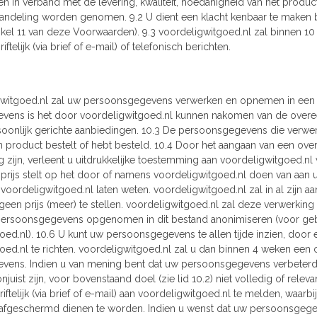
ten in verband met de levering, kwaliteit, hoedanigheid van het produ
handeling worden genomen. 9.2 U dient een klacht kenbaar te maken b
tikel 11 van deze Voorwaarden). 9.3 voordeligwitgoed.nl zal binnen 1
iftelijk (via brief of e-mail) of telefonisch berichten.
gwitgoed.nl zal uw persoonsgegevens verwerken en opnemen in een 
ens is het door voordeligwitgoed.nl kunnen nakomen van de overee
soonlijk gerichte aanbiedingen. 10.3 De persoonsgegevens die verwerkt
 product bestelt of hebt besteld. 10.4 Door het aangaan van een o
 zijn, verleent u uitdrukkelijke toestemming aan voordeligwitgoed.nl
prijs stelt op het door of namens voordeligwitgoed.nl doen van aan u pe
 voordeligwitgoed.nl laten weten. voordeligwitgoed.nl zal in al zijn 
geen prijs (meer) te stellen. voordeligwitgoed.nl zal deze verwerki
ersoonsgegevens opgenomen in dit bestand anonimiseren (voor gebr
ed.nl). 10.6 U kunt uw persoonsgegevens te allen tijde inzien, door een
oed.nl te richten. voordeligwitgoed.nl zal u dan binnen 4 weken een 
vens. Indien u van mening bent dat uw persoonsgegevens verbeterd
onjuist zijn, voor bovenstaand doel (zie lid 10.2) niet volledig of releva
hriftelijk (via brief of e-mail) aan voordeligwitgoed.nl te melden, wa
 afgeschermd dienen te worden. Indien u wenst dat uw persoonsgege