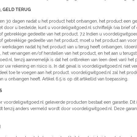
D, GELD TERUG
nnen 30 dagen nadat u het product hebt ontvangen, het product een geb
t door u bestelde, kunt u voordeligwitgoed.nl schriftelijk (via brief o
f gebrekkige gedeelte van het product. 7.2 Indien u voordeligwitgoed.
f gebrekkige gedeelte van het product, moet u het product aan voord
 werkdagen nadat hij het product van u terug heeft ontvangen, (doen)
, het vervangen en/of herstellen van het product, en het aan u terug
ed.nl, tenzij aannemelijk is dat het ontbreken van (een deel van) het 
r uw rekening en risico is. In dat geval is voordeligwitgoed.nl niet ve
eel toe te voegen aan het product. voordeligwitgoed.nl zal het produc
n u ontvangen heeft. Artikel 6.5 is op dit artikellid van toepassing.
S
r voordeligwitgoed.nl geleverde producten bestaat een garantie. Dit i
t tenzij anders vermeld wordt door voordeligwitgoed.nl. Deze garant
N