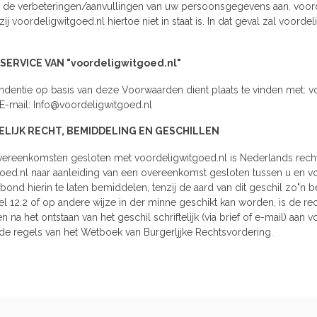
s de verbeteringen/aanvullingen van uw persoonsgegevens aan. voordel
ij voordeligwitgoed.nl hiertoe niet in staat is. In dat geval zal voor
SERVICE VAN "voordeligwitgoed.nl"
ndentie op basis van deze Voorwaarden dient plaats te vinden met: v
E-mail:
Info@voordeligwitgoed.nl
ELIJK RECHT, BEMIDDELING EN GESCHILLEN
overeenkomsten gesloten met voordeligwitgoed.nl is Nederlands recht v
oed.nl naar aanleiding van een overeenkomst gesloten tussen u en v
d hierin te laten bemiddelen, tenzij de aard van dit geschil zo"n bem
kel 12.2 of op andere wijze in der minne geschikt kan worden, is de r
 na het ontstaan van het geschil schriftelijk (via brief of e-mail) aa
de regels van het Wetboek van Burgerljjke Rechtsvordering.