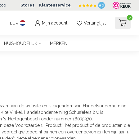
oop
Stores
Klantenservice
9.3
0
Mijn account
Verlanglijst
EUR
HUISHOUDELIJK
MERKEN
e naam van de website en is eigendom van Handelsonderneming
GK te Vinkel. Handelsonderneming Schuffelers b.v. is
van 's-Hertogenbosch onder nummer 16075370.
van deze Voorwaarden. "Product": het product of de producten die
ia voordeligwitgoed.nl binnen een overeengekomen termijn aan u
rwaarden": deze algemene voorwaarden.