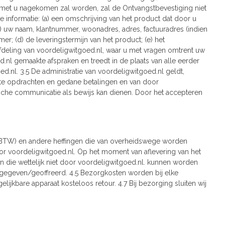
 met u nagekomen zal worden, zal de Ontvangstbevestiging niet
 informatie: (a) een omschrijving van het product dat door u
(c) uw naam, klantnummer, woonadres, adres, factuuradres (indien
; (d) de leveringstermijn van het product; (e) het
deling van voordeligwitgoed.nl, waar u met vragen omtrent uw
d.nl gemaakte afspraken en treedt in de plaats van alle eerder
.nl. 3.5 De administratie van voordeligwitgoed.nl geldt,
kte opdrachten en gedane betalingen en van door
nische communicatie als bewijs kan dienen. Door het accepteren
ng (BTW) en andere heffingen die van overheidswege worden
voor voordeligwitgoed.nl. Op het moment van aflevering van het
n die wettelijk niet door voordeligwitgoed.nl. kunnen worden
angegeven/geoffreerd. 4.5 Bezorgkosten worden bij elke
ijkbare apparaat kosteloos retour. 4.7 Bij bezorging sluiten wij