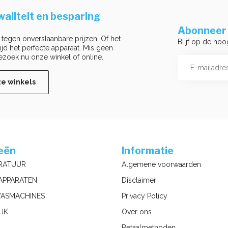
aliteit en besparing
Abonneer 
 tegen onverslaanbare prijzen. Of het
Blijf op de hoo
ltijd het perfecte apparaat. Mis geen
ezoek nu onze winkel of online.
ze winkels
eën
Informatie
RATUUR
Algemene voorwaarden
APPARATEN
Disclaimer
ASMACHINES
Privacy Policy
JK
Over ons
Betaalmethoden