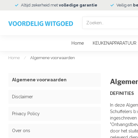
Altijd zekerheid met
volledige garantie
Veilig en
be
Home
KEUKENAPPARATUUR
Home
/
Algemene voorwaarden
Algemene voorwaarden
Algemen
DEFINITIES
Disclaimer
In deze Algem
Schuffelers b
Privacy Policy
ingeschreven 
"Ontvangstbev
Over ons
door het slui
geleverd dien