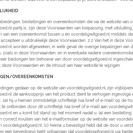
LIJKHEID
anbiedingen, bestellingen en overeenkomsten die via de website van 
oed.nl partij is, zijn deze Voorwaarden van toepassing, met uitsluit
 van een overeenkomst tussen u en voordeligwitgoed.nl middels de 
accepteer u uitdrukkelijk deze Voorwaarden. 2.2 Van het in deze Voo
oed.nl worden afgeweken, in welk geval de overige bepalingen van de
, zoals in deze Voorwaarden, en in eventuele nadere overeenkomst
eer bedongen ten behoeve van door voordeligwitgoed.nl ingeschake
ht deze Voorwaarden en de inhoud van haar website te wijzigen.
INGEN/OVEREENKOMSTEN
iedingen gedaan op de website van voordeligwitgoed.nl zijn vrijblijve
ed.nl de aankoopprijs van het product dient te verhogen ingevolge een
, zal hij u hiervan onmiddellijk schriftelijk (via brief of e-mail) op d
e ontbinden door dit schriftelijk (via brief of e-mail) aan voordelig
oed.nl en u komt tot stand op het moment nadat u: (a) een bestellin
en correct invullen van het e-mailformulier op de website van voordel
 voordeligwitgoed.nl; (c) hierna u bevestigd hebt dat de door u verst
es een bevestiging hebt ontvangen dat voordeligwitgoed.nl uw bestell