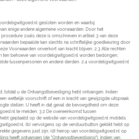
voordeligwitgoed.nl gesloten worden en waarbij
ing van enige andere algemene voorwaarden. Door het
procedure zoals deze is omschreven in artikel 3 van deze
rwaarden bepaalde kan slechts na schriftelijke goedkeuring door
ze Voorwaarden onverkort van kracht blijven. 2.3 Alle rechten
en ten behoeve van voordeligwitgoed.nl worden bedongen,
lde tussenpersonen en andere derden. 2.4 voordeligwitgoed.nl
nd, totdat u de Ontvangstbevestiging hebt ontvangen. Indien
 wettelijk voorschrift of een in kracht van gewijzigde uitspraak
e hoogte stellen. U heeft in dat geval de bevoegdheid om deze
witgoed.nl te melden. 3.2 De overeenkomst tussen
g hebt geplaatst op de website van voordeligwitgoed.nl middels
igwitgoed.nl; (b) vervolgens op de verstuurbutton geklikt hebt op
rekte gegevens juist zijn; (d) hierop van voordeligwitgoed.nl op
ing heeft ontvangen (de "Ontvangstbevestiging"). Indien van