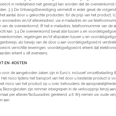
oed.nl in redelijkheid niet gevergd kan worden dat de overeenkomst
den. 3.3 De Ontvangstbevestiging vermeldt in ieder geval de volgende
 het aantal door u gekochte producten; (b) de prijs van het product; 
 woonadres en/of afleveradres), uw e-mailadres en uw telefoonnummer
van de overeenkomst; (f) het e-mailadres, telefoonnummer van de af
echt kan. 3.4 De overeenkomst bevat alle tussen u en voordeligwitgoe
eenkomsten, regelingen en/of afspraken tussen u en voordeligwitgoed
enbewijs, als bewijs van de door u aan voordeligwitgoed.nl verstre
oed.nl verrichtte leveringen. voordeligwitgoed.nl erkent dat elektro
arden erkent u dit eveneens.
RT EN -KOSTEN
zen voor de aangeboden zaken zijn in Euro's, inclusief omzetbelasti
 Het risico tijdens het transport van het door u bestelde product is 
het risico van het product op u over, behoudens de aansprakelijkhede
4.4 Bezorgkosten zijn nimmer inbegrepen in de verkoopprijs tenzij a
nmaal per aflever/factuuradres gerekend. 4.6 Wij nemen uw oude vergel
n aan.