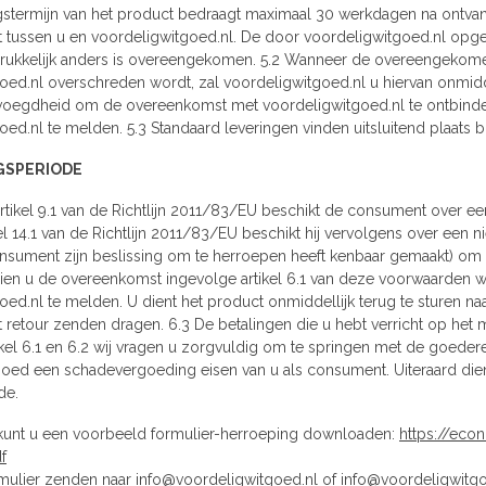
ngstermijn van het product bedraagt maximaal 30 werkdagen na ontvang
tussen u en voordeligwitgoed.nl. De door voordeligwitgoed.nl opgege
uitdrukkelijk anders is overeengekomen. 5.2 Wanneer de overeengekom
ed.nl overschreden wordt, zal voordeligwitgoed.nl u hiervan onmiddellijk
voegdheid om de overeenkomst met voordeligwitgoed.nl te ontbinden, do
oed.nl te melden. 5.3 Standaard leveringen vinden uitsluitend plaats 
NGSPERIODE
rtikel 9.1 van de Richtlijn 2011/83/EU beschikt de consument over 
el 14.1 van de Richtlijn 2011/83/EU beschikt hij vervolgens over een 
sument zijn beslissing om te herroepen heeft kenbaar gemaakt) om h
ien u de overeenkomst ingevolge artikel 6.1 van deze voorwaarden wenst 
oed.nl te melden. U dient het product onmiddellijk terug te sturen na
et retour zenden dragen. 6.3 De betalingen die u hebt verricht op h
kel 6.1 en 6.2 wij vragen u zorgvuldig om te springen met de goederen
oed een schadevergoeding eisen van u als consument. Uiteraard di
de.
 kunt u een voorbeeld formulier-herroeping downloaden:
https://eco
f
rmulier zenden naar
info@voordeligwitgoed.nl
of
info@voordeligwitg