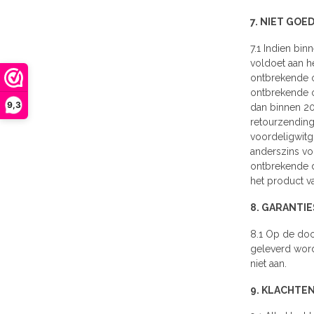
7. NIET GOE
7.1 Indien bi
voldoet aan he
ontbrekende o
ontbrekende o
9,3
dan binnen 20
retourzending
voordeligwitgo
anderszins voo
ontbrekende d
het product va
8. GARANTIE
8.1 Op de doo
geleverd word
niet aan.
9. KLACHTE