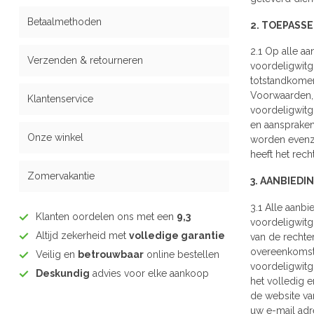
Betaalmethoden
2. TOEPASSE
2.1 Op alle a
Verzenden & retourneren
voordeligwitg
totstandkomen
Voorwaarden, 
Klantenservice
voordeligwitg
en aanspraken
Onze winkel
worden evenz
heeft het rec
Zomervakantie
3. AANBIED
3.1 Alle aanb
Klanten oordelen ons met een
9,3
voordeligwitgo
Altijd zekerheid met
volledige garantie
van de rechter
overeenkomst t
Veilig en
betrouwbaar
online bestellen
voordeligwitg
Deskundig
advies voor elke aankoop
het volledig 
de website van
uw e-mail adr