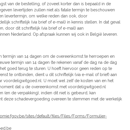
st van de bestelling, of zoveel korter dan is bepaald in de
ven levertijden zullen niet als fatale termijn te beschouwen
en levertermijn, om welke reden dan ook, door
 schriftelijk (via brief of e-mail) in kennis stellen. In dat geval
or dit schriftelijk (via brief of e-mail) aan
binnen Nederland. Op afspraak kunnen wij ook in België leveren.
een termijn van 14 dagen om de overeenkomst te herroepen en
nieuwe termijn van 14 dagen (te rekenen vanaf de dag na de dag
et goed terug te sturen. U hoeft hiervoor geen reden op te
te ontbinden, dient u dit schriftelijk (via e-mail of brief) aan
ar voordeligwitgoed.nl. U moet wel zelf de kosten van en het
et moment dat u de overeenkomst met voordeligwitgoed.nl
 (en de verpakking), indien dit niet is gebeurd, kan
ent deze schadevergoeding overeen te stemmen met de werkelijk
nomie.fgov.be/sites/default/files/Files/Forms/Formulier-
oed.be