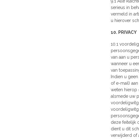
9.1 Alle klach
serieus in be
vermeld in ar
u hierover schr
10. PRIVACY
10.1 voordeli
persoonsgegev
van aan u per
wanneer u een
van toepassing
Indien u geen 
of e-mail) aan
weten hierop 
alsmede uw p
voordeligwitgo
voordeligwitg
persoonsgege
deze feitelijk 
dient u dit sc
verwijderd of