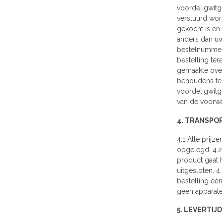
voordeligwitg
verstuurd wor
gekocht is en
anders dan uw
bestelnummer 
bestelling ter
gemaakte over
behoudens teg
voordeligwitg
van de voorwa
4. TRANSPO
4.1 Alle prij
opgelegd. 4.2
product gaat 
uitgesloten. 
bestelling éé
geen apparate
5. LEVERTIJD