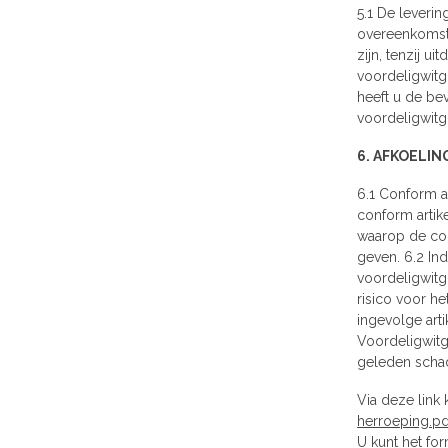
5.1 De leveri
overeenkomst 
zijn, tenzij 
voordeligwitgo
heeft u de be
voordeligwitg
6. AFKOELI
6.1 Conform a
conform artik
waarop de con
geven. 6.2 Ind
voordeligwitg
risico voor h
ingevolge arti
Voordeligwitg
geleden scha
Via deze link
herroeping.pd
U kunt het fo