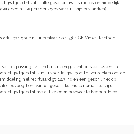
igwitgoed.nl zal in alle gevallen uw instructies onmiddellijk
deligwitgoed.nl uw persoonsgegevens uit zijn bestand(en)
oordeligwitgoed.nl Lindenlaan 12c, 5381 GK Vinkel Telefoon:
an toepassing. 12.2 Indien er een geschil ontstaat tussen u en
oordeligwitgoed.nl, kunt u voordeligwitgoed.nl verzoeken om de
iddeling niet rechtvaardigt. 12.3 Indien een geschil niet op
echter bevoegd om van dit geschil kennis te nemen, tenzij u
n voordeligwitgoed.nl meldt hiertegen bezwaar te hebben. In dat