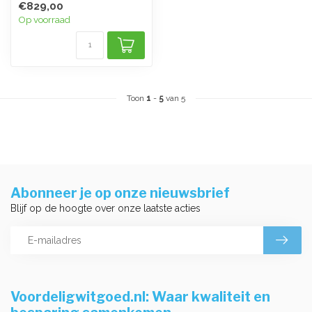
€829,00
waspro...
Op voorraad
Toon
1
-
5
van 5
Abonneer je op onze nieuwsbrief
Blijf op de hoogte over onze laatste acties
Voordeligwitgoed.nl: Waar kwaliteit en