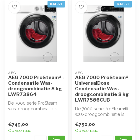
B-KEUZE
B-KEUZE
AEG
AEG
AEG 7000 ProSteam® -
AEG 7000 ProSteam®
Condensatie Was-
UniversalDose
droogcombinatie 8 kg
Condensatie Was-
LWR73864
droogcombinatie 8 kg
LWR7586CUB
De 7000 serie ProSteam
was-droogcombinatie is
De 7000 serie ProSteam®
een 3-in-1 toestel dat het
was-droogcombinatie is
wasproc...
een 3-in-1 toestel dat het
€749,00
€750,00
waspro...
Op voorraad
Op voorraad