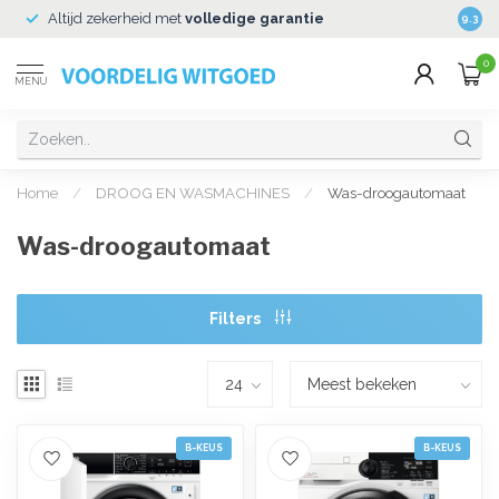
Altijd zekerheid met
volledige garantie
Veili
9.3
0
MENU
Home
/
DROOG EN WASMACHINES
/
Was-droogautomaat
Was-droogautomaat
Filters
B-KEUS
B-KEUS