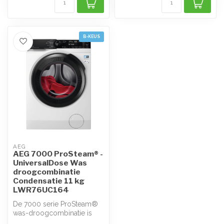
B-KEUS
AEG
AEG 7000 ProSteam® -
UniversalDose Was
droogcombinatie
Condensatie 11 kg
LWR76UC164
De 7000 serie ProSteam®
was-droogcombinatie is
een 3-in-1 toestel dat het