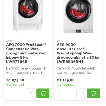
AEG
AEG
AEG 7000 ProSteam® -
AEG 9000
Condensatie Was-
AbsoluteCare® -
droogcombinatie voor
Warmtepomp Was-
inbouw 8 kg
droogcombinatie 10 kg
LWR7786BI
LWR9506BN4
De 7000 serie ProSteam®
De 9000 AbsoluteCare®
was-droogcombinatie is
was-droogcombinatie
een 3-in-1 toestel dat het
droogt stoffen op de halve
€1.075,00
€1.129,00
waspro...
temperatuur...
Op voorraad
Op voorraad