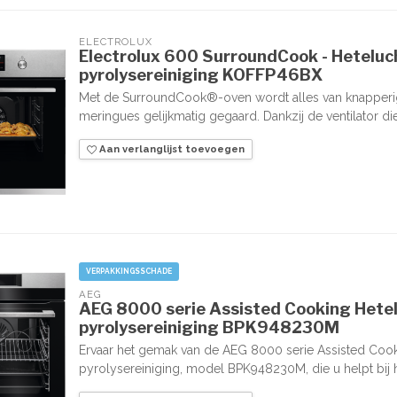
ELECTROLUX
Electrolux 600 SurroundCook - Hetelu
pyrolysereiniging KOFFP46BX
Met de SurroundCook®-oven wordt alles van knapperig 
meringues gelijkmatig gegaard. Dankzij de ventilator die
Aan verlanglijst toevoegen
VERPAKKINGSSCHADE
AEG
AEG 8000 serie Assisted Cooking Hete
pyrolysereiniging BPK948230M
Ervaar het gemak van de AEG 8000 serie Assisted Coo
pyrolysereiniging, model BPK948230M, die u helpt bij h