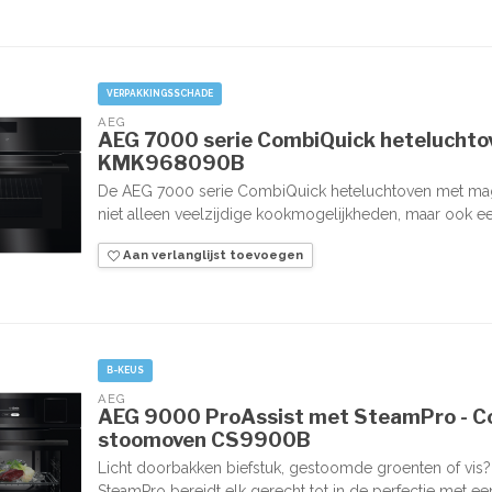
VERPAKKINGSSCHADE
AEG
AEG 7000 serie CombiQuick hetelucht
KMK968090B
De AEG 7000 serie CombiQuick heteluchtoven met m
niet alleen veelzijdige kookmogelijkheden, maar ook een
Aan verlanglijst toevoegen
B-KEUS
AEG
AEG 9000 ProAssist met SteamPro - Co
stoomoven CS9900B
Licht doorbakken biefstuk, gestoomde groenten of vis
SteamPro bereidt elk gerecht tot in de perfectie met een