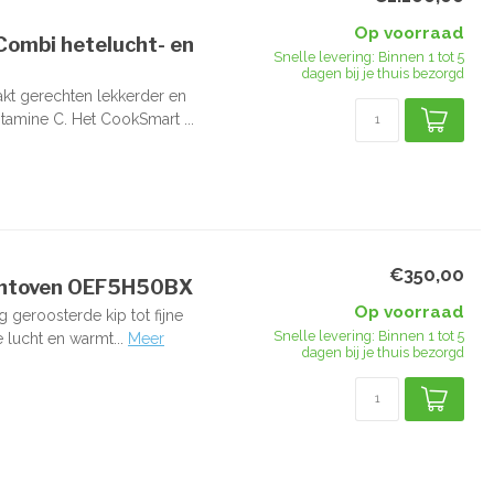
Op voorraad
ombi hetelucht- en
Snelle levering: Binnen 1 tot 5
dagen bij je thuis bezorgd
t gerechten lekkerder en
amine C. Het CookSmart ...
€350,00
uchtoven OEF5H50BX
Op voorraad
geroosterde kip tot fijne
Snelle levering: Binnen 1 tot 5
 lucht en warmt...
Meer
dagen bij je thuis bezorgd