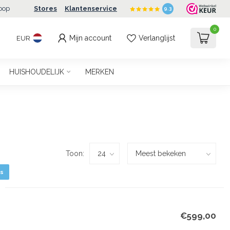
oop
Stores
Klantenservice
9.3
0
Mijn account
Verlanglijst
EUR
HUISHOUDELIJK
MERKEN
Toon:
s
€599,00