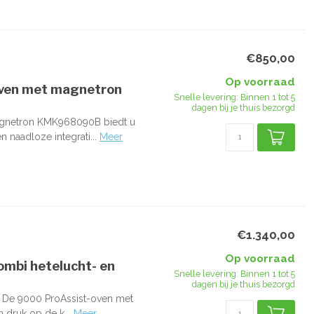
€850,00
Op voorraad
oven met magnetron
Snelle levering: Binnen 1 tot 5
dagen bij je thuis bezorgd
agnetron KMK968090B biedt u
 naadloze integrati...
Meer
€1.340,00
Op voorraad
mbi hetelucht- en
Snelle levering: Binnen 1 tot 5
dagen bij je thuis bezorgd
? De 9000 ProAssist-oven met
 druk op de k...
Meer