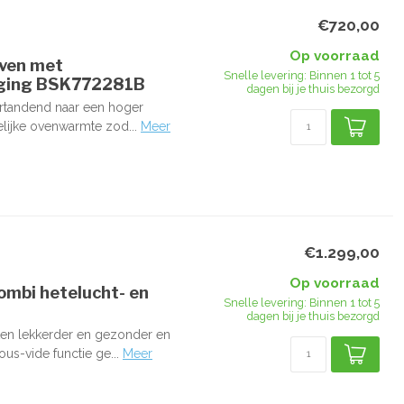
€720,00
Op voorraad
oven met
Snelle levering: Binnen 1 tot 5
iging BSK772281B
dagen bij je thuis bezorgd
ertandend naar een hoger
lijke ovenwarmte zod...
Meer
€1.299,00
Op voorraad
mbi hetelucht- en
Snelle levering: Binnen 1 tot 5
dagen bij je thuis bezorgd
en lekkerder en gezonder en
us-vide functie ge...
Meer