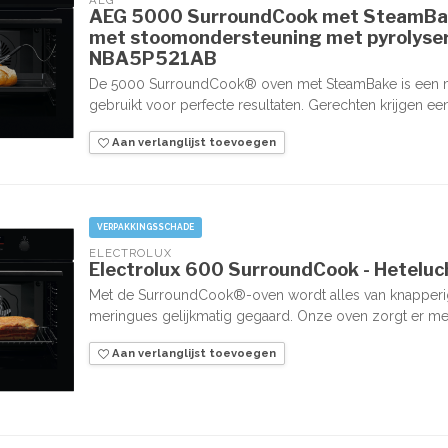
AEG
AEG 5000 SurroundCook met SteamBak
met stoomondersteuning met pyrolyser
NBA5P521AB
De 5000 SurroundCook® oven met SteamBake is een mu
gebruikt voor perfecte resultaten. Gerechten krijgen ee
Aan verlanglijst toevoegen
VERPAKKINGSSCHADE
ELECTROLUX
Electrolux 600 SurroundCook - Hetel
Met de SurroundCook®-oven wordt alles van knapperig 
meringues gelijkmatig gegaard. Onze oven zorgt er met
Aan verlanglijst toevoegen