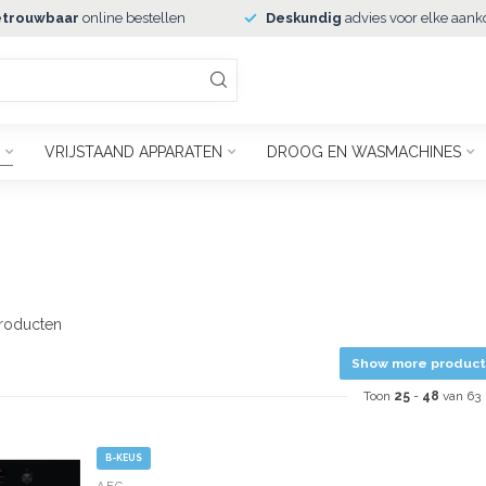
trouwbaar
online bestellen
Deskundig
advies voor elke aank
VRIJSTAAND APPARATEN
DROOG EN WASMACHINES
roducten
Show more product
Toon
25
-
48
van 63
B-KEUS