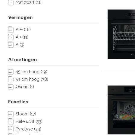
Mat zwart
(11)
Vermogen
A ++
(16)
A +
(11)
A
(3)
Afmetingen
45 cm hoog
(19)
59 cm hoog
(38)
Overig
(1)
Functies
Stoom
(17)
Hetelucht
(53)
Pyrolyse
(23)