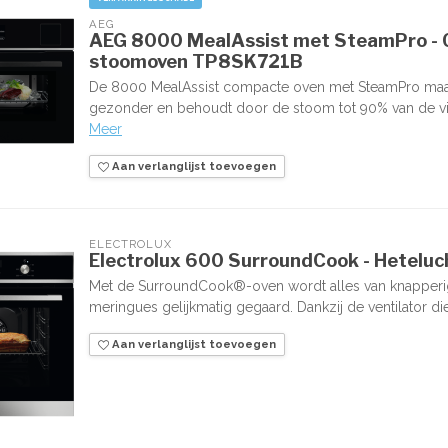
AEG
AEG 8000 MealAssist met SteamPro - C
stoomoven TP8SK721B
De 8000 MealAssist compacte oven met SteamPro maak
gezonder en behoudt door de stoom tot 90% van de vit
Meer
Aan verlanglijst toevoegen
ELECTROLUX
Electrolux 600 SurroundCook - Hetel
Met de SurroundCook®-oven wordt alles van knapperig 
meringues gelijkmatig gegaard. Dankzij de ventilator die
Aan verlanglijst toevoegen