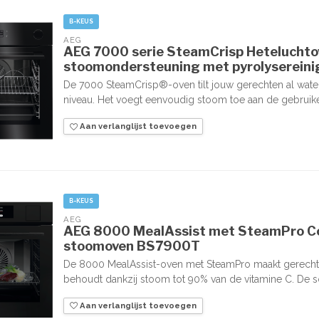
B-KEUS
AEG
AEG 7000 serie SteamCrisp Hetelucht
stoomondersteuning met pyrolyserein
De 7000 SteamCrisp®-oven tilt jouw gerechten al wat
niveau. Het voegt eenvoudig stoom toe aan de gebruike
Aan verlanglijst toevoegen
B-KEUS
AEG
AEG 8000 MealAssist met SteamPro Co
stoomoven BS7900T
De 8000 MealAssist-oven met SteamPro maakt gerecht
behoudt dankzij stoom tot 90% van de vitamine C. De so
Aan verlanglijst toevoegen