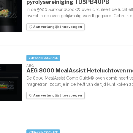
pyrolysereiniging TU5PB40PB
In de 5000 SurroundCook® oven circuleert de lucht eff
overal in de oven gelijkmatig wordt gegaard. Gebruik dri
Aan verlanglijst toevoegen
VERPAKKINGSSCHADE
AEG
AEG 8000 MealAssist Heteluchtoven 
De 8000 MealAssist CombiQuick® oven combineert ve
magnetron, zodat je in de helft van de tijd kunt koken zon
Aan verlanglijst toevoegen
VERPAKKINGSSCHADE