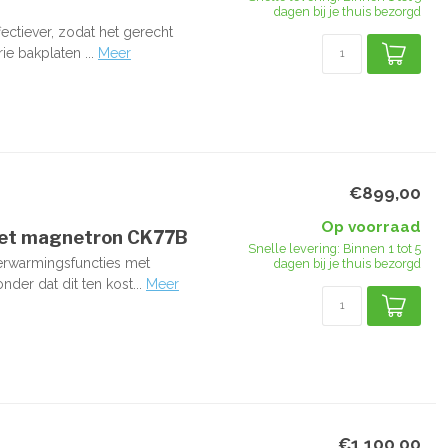
dagen bij je thuis bezorgd
ectiever, zodat het gerecht
e bakplaten ...
Meer
€899,00
Op voorraad
met magnetron CK77B
Snelle levering: Binnen 1 tot 5
rwarmingsfuncties met
dagen bij je thuis bezorgd
der dat dit ten kost...
Meer
€1.100,00