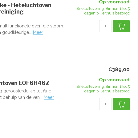
Op voorraad
e - Heteluchtoven
Snelle levering: Binnen 1 tot 5
einiging
dagen bij je thuis bezorgd
ltifunctionele oven die stoom
n goudkleurige...
Meer
€389,00
Op voorraad
uchtoven EOF6H46Z
Snelle levering: Binnen 1 tot 5
geroosterde kip tot fijne
dagen bij je thuis bezorgd
 behulp van de ven...
Meer