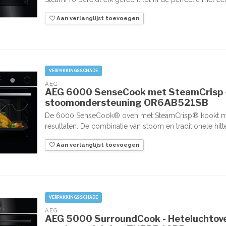
Aan verlanglijst toevoegen
VERPAKKINGSSCHADE
AEG
AEG 6000 SenseCook met SteamCrisp -
stoomondersteuning OR6AB521SB
De 6000 SenseCook® oven met SteamCrisp® kookt met
resultaten. De combinatie van stoom en traditionele hitte
Aan verlanglijst toevoegen
VERPAKKINGSSCHADE
AEG
AEG 5000 SurroundCook - Heteluchtov