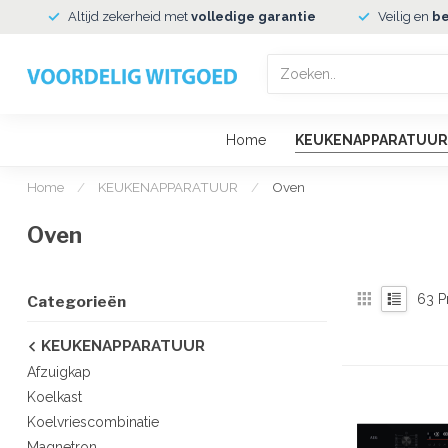
Altijd zekerheid met
volledige garantie
Veilig en
be
Home
KEUKENAPPARATUUR
Home
/
KEUKENAPPARATUUR
/
Oven
Oven
63
P
Categorieën
KEUKENAPPARATUUR
Afzuigkap
Koelkast
Koelvriescombinatie
Magnetron