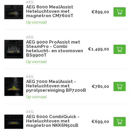
AEG
AEG 8000 MealAssist
Heteluchtoven met
€899,00
magnetron CM7600T
Op voorraad
AEG
AEG 9000 ProAssist met
SteamPro - Combi
€1.499,00
hetelucht- en stoomoven
BS9900T
Op voorraad
AEG
AEG 7000 MealAssist -
Heteluchtoven met
€780,00
pyrolysereiniging BP7200B
Op voorraad
AEG
AEG 6000 CombiQuick -
Heteluchtoven met
€699,00
magnetron NKK6N501B