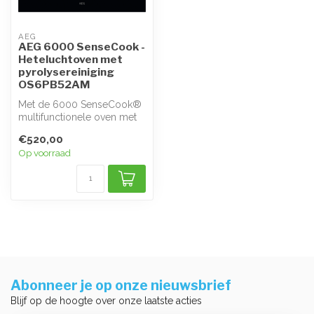
AEG
AEG 6000 SenseCook -
Heteluchtoven met
pyrolysereiniging
OS6PB52AM
Met de 6000 SenseCook®
multifunctionele oven met
voedselsensor kun je het
€520,00
bereid...
Op voorraad
Abonneer je op onze nieuwsbrief
Blijf op de hoogte over onze laatste acties