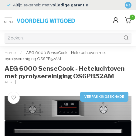
Altijd zekerheid met
volledige garantie
Veili
9.3
0
MENU
Home
/
AEG 6000 SenseCook - Heteluchtoven met
pyrolysereiniging OS6PB52AM
AEG 6000 SenseCook - Heteluchtoven
met pyrolysereiniging OS6PB52AM
AEG
VERPAKKINGSSCHADE