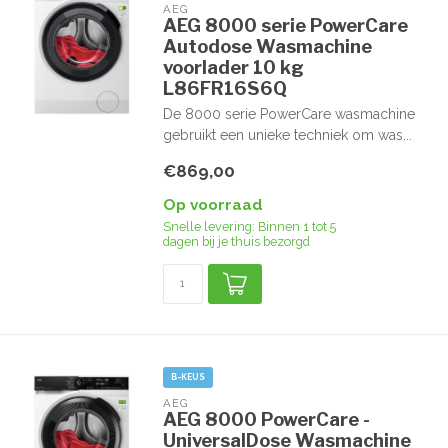
AEG
AEG 8000 serie PowerCare
Autodose Wasmachine
voorlader 10 kg
L86FR16S6Q
De 8000 serie PowerCare wasmachine
gebruikt een unieke techniek om was...
€869,00
Op voorraad
Snelle levering: Binnen 1 tot 5
dagen bij je thuis bezorgd
B-KEUS
AEG
AEG 8000 PowerCare -
UniversalDose Wasmachine