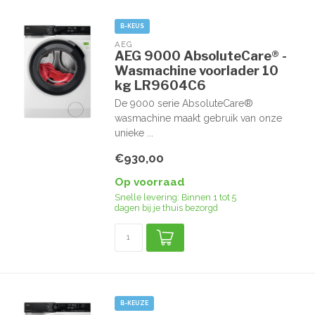
B-KEUS
AEG
AEG 9000 AbsoluteCare® -
Wasmachine voorlader 10
kg LR9604C6
De 9000 serie AbsoluteCare®
wasmachine maakt gebruik van onze
unieke ...
€930,00
Op voorraad
Snelle levering: Binnen 1 tot 5
dagen bij je thuis bezorgd
B-KEUZE