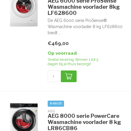
AEG 6000 serie ProSense¨
Wasmachine voorlader 8kg
LF628600
De AEG 6000 serie ProSense®
Wasmachine voorlader 8 kg LF628600
biedt ...
€469,00
Op voorraad
Snelle levering: Binnen 1 tot 5
dagen bij je thuis bezorgd
B-KEUZE
AEG
AEG 8000 serie PowerCare
Wasmachine voorlader 8 kg
LR86CB86