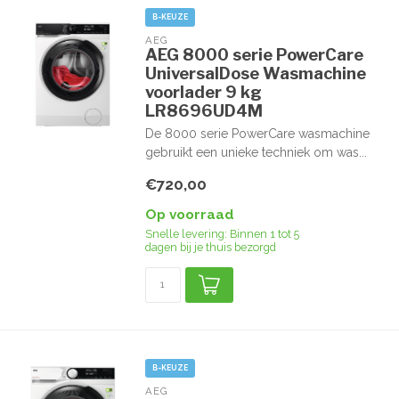
B-KEUZE
AEG
AEG 8000 serie PowerCare
UniversalDose Wasmachine
voorlader 9 kg
LR8696UD4M
De 8000 serie PowerCare wasmachine
gebruikt een unieke techniek om was...
€720,00
Op voorraad
Snelle levering: Binnen 1 tot 5
dagen bij je thuis bezorgd
B-KEUZE
AEG