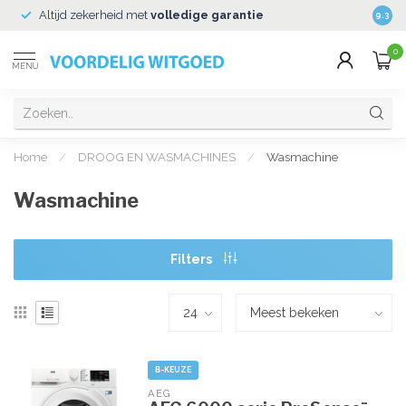
Altijd zekerheid met
volledige garantie
Veili
9.3
0
MENU
Home
/
DROOG EN WASMACHINES
/
Wasmachine
Wasmachine
Filters
B-KEUZE
AEG