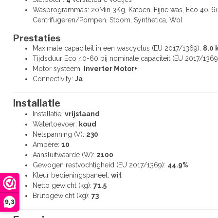
Wasprogramma’s: 20Min 3Kg, Katoen, Fijne was, Eco 40-60
Centrifugeren/Pompen, Stoom, Synthetica, Wol
Prestaties
Maximale capaciteit in een wascyclus (EU 2017/1369):
8.0 
Tijdsduur Eco 40-60 bij nominale capaciteit (EU 2017/1369
Motor systeem:
Inverter Motor+
Connectivity:
Ja
Installatie
Installatie:
vrijstaand
Watertoevoer:
koud
Netspanning (V):
230
Ampère:
10
Aansluitwaarde (W):
2100
Gewogen restvochtigheid (EU 2017/1369):
44.9%
Kleur bedieningspaneel:
wit
Netto gewicht (kg):
71.5
Brutogewicht (kg):
73
9,3