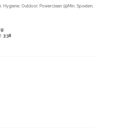
, Hygiene, Outdoor, Powerclean 59Min, Spoelen,
kg
):
3:38