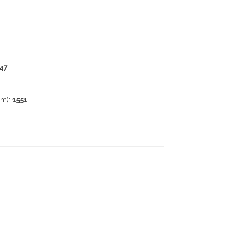
47
pm):
1551