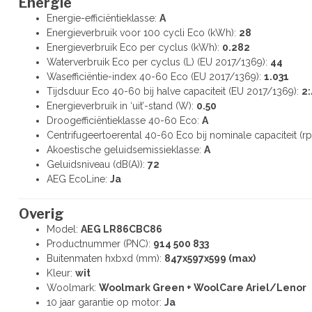
Energie
Energie-efficiëntieklasse:
A
Energieverbruik voor 100 cycli Eco (kWh):
28
Energieverbruik Eco per cyclus (kWh):
0.282
Waterverbruik Eco per cyclus (L) (EU 2017/1369):
44
Wasefficiëntie-index 40-60 Eco (EU 2017/1369):
1.031
Tijdsduur Eco 40-60 bij halve capaciteit (EU 2017/1369):
2:
Energieverbruik in ‘uit’-stand (W):
0.50
Droogefficiëntieklasse 40-60 Eco:
A
Centrifugeertoerental 40-60 Eco bij nominale capaciteit (r
Akoestische geluidsemissieklasse:
A
Geluidsniveau (dB(A)):
72
AEG EcoLine:
Ja
Overig
Model:
AEG LR86CBC86
Productnummer (PNC):
914 500 833
Buitenmaten hxbxd (mm):
847x597x599 (max)
Kleur:
wit
Woolmark:
Woolmark Green + WoolCare Ariel/Lenor
10 jaar garantie op motor:
Ja