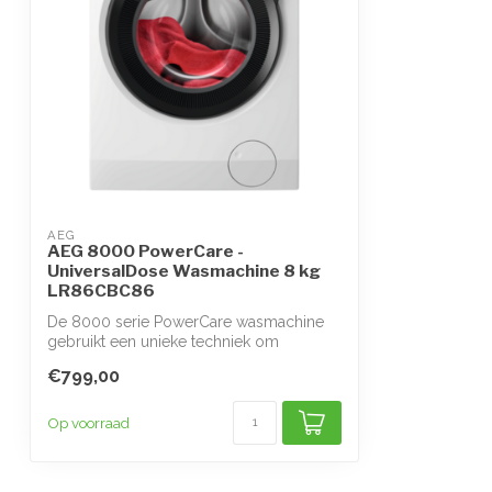
AEG
AEG 8000 PowerCare -
UniversalDose Wasmachine 8 kg
LR86CBC86
De 8000 serie PowerCare wasmachine
gebruikt een unieke techniek om
wasmiddel sne...
€799,00
Op voorraad