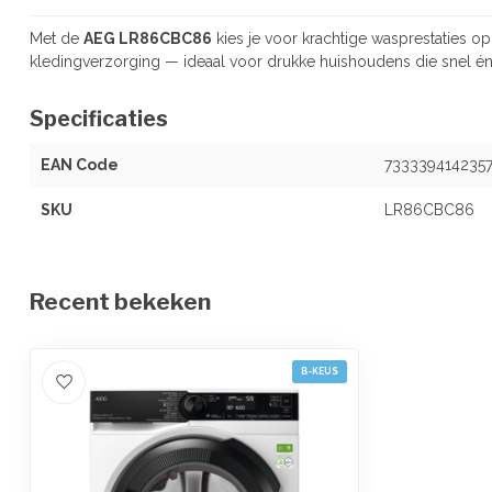
Met de
AEG LR86CBC86
kies je voor krachtige wasprestaties o
kledingverzorging — ideaal voor drukke huishoudens die snel én
Specificaties
EAN Code
733339414235
SKU
LR86CBC86
Recent bekeken
B-KEUS