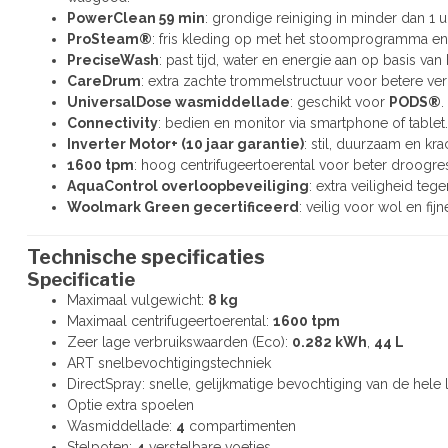
PowerClean 59 min
: grondige reiniging in minder dan 1 u
ProSteam®
: fris kleding op met het stoomprogramma e
PreciseWash
: past tijd, water en energie aan op basis van
CareDrum
: extra zachte trommelstructuur voor betere ver
UniversalDose wasmiddellade
: geschikt voor
PODS®
.
Connectivity
: bedien en monitor via smartphone of tablet.
Inverter Motor+ (10 jaar garantie)
: stil, duurzaam en kra
1600 tpm
: hoog centrifugeertoerental voor beter droogres
AquaControl overloopbeveiliging
: extra veiligheid teg
Woolmark Green gecertificeerd
: veilig voor wol en fij
Technische specificaties
Specificatie
Maximaal vulgewicht:
8 kg
Maximaal centrifugeertoerental:
1600 tpm
Zeer lage verbruikswaarden (Eco):
0.282 kWh
,
44 L
ART snelbevochtigingstechniek
DirectSpray: snelle, gelijkmatige bevochtiging van de hele 
Optie extra spoelen
Wasmiddellade:
4
compartimenten
Stelpoten:
4
verstelbare voetjes