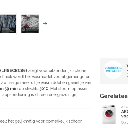
 (LR86CBC86)
zorgt voor uitzonderlijk schone
techniek wordt het wasmiddel vooraf gemengd en
 Zo haal je meer uit je wasmiddel en geniet je van
n 59 min
op slechts
30°C
. Met stoom opfrissen
 app-bediening is dit een energiezuinige,
Gerelatee
AE
AE
vo
eelt het gelijkmatig voor opmerkelijk schoon
Op 