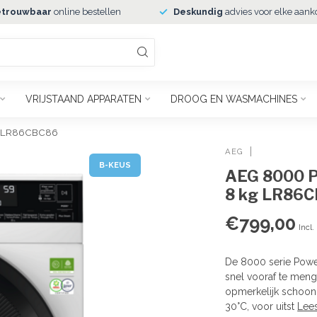
trouwbaar
online bestellen
Deskundig
advies voor elke aank
VRIJSTAAND APPARATEN
DROOG EN WASMACHINES
kg LR86CBC86
AEG
B-KEUS
AEG 8000 P
8 kg LR86
€799,00
Incl.
De 8000 serie Powe
snel vooraf te meng
opmerkelijk schoon 
30°C, voor uitst
Lee