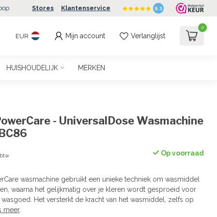
oop
Stores
Klantenservice
9.3
0
Mijn account
Verlanglijst
EUR
HUISHOUDELIJK
MERKEN
owerCare - UniversalDose Wasmachine
CBC86
Op voorraad
 btw
rCare wasmachine gebruikt een unieke techniek om wasmiddel
en, waarna het gelijkmatig over je kleren wordt gesproeid voor
wasgoed. Het versterkt de kracht van het wasmiddel, zelfs op
s meer
.