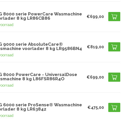
G
G 8000 serie PowerCare Wasmachine
€699,00
orlader 8 kg LR86CB86
voorraad
G
G 9000 serie AbsoluteCare®
€819,00
smachine voorlader 8 kg LR9586BN4
voorraad
G
G 8000 PowerCare - UniversalDose
€699,00
smachine 8 kg L86FSR86R4O
voorraad
G
G 6000 serie ProSense® Wasmachine
€475,00
orlader 8 kg LR63842
voorraad