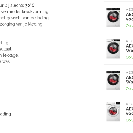
ur bij slechts
30°C
.
AE
n verminder kreukvorming.
AE
 het gewicht van de lading.
vo
zorging van je kleding.
Op 
AE
chtig.
AE
ultaat.
Wa
en lekkage.
Op 
ne was.
AE
AE
Wa
Op 
AE
AE
vo
lading
Op 