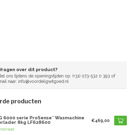
Vragen over dit product?
Bel ons tijdens de openingstijden op: (+31) 073-532 0 393 of
mail naar:
info@voordeligwitgoed.nl
rde producten
G
G 6000 serie ProSense¨ Wasmachine
€469,00
orlader 8kg LF628600
voorraad