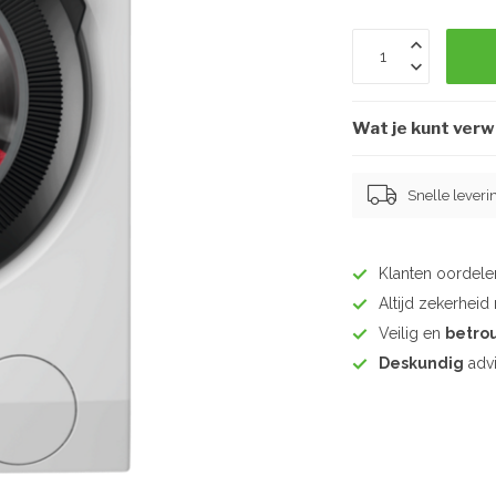
Wat je kunt ver
Snelle leveri
Klanten oordel
Altijd zekerhei
Veilig en
betro
Deskundig
advi