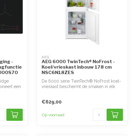
AEG
ging -
AEG 6000 TwinTech® NoFrost -
gfunctie
Koel/vrieskast inbouw 178 cm
6000S70
NSC6N18ZES
idge
De 6000 serie TwinTech® NoFrost koel-
bineert een
vrieskast beschermt de smaken in elk
ingred...
€629,00
Op voorraad