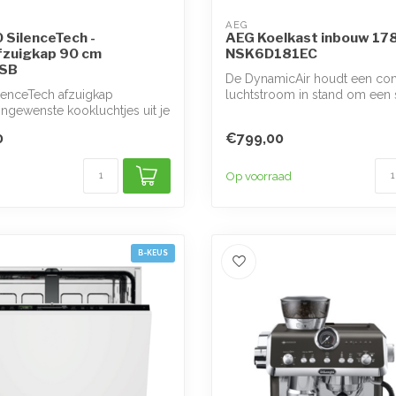
AEG
SilenceTech -
AEG Koelkast inbouw 17
fzuigkap 90 cm
NSK6D181EC
SB
De DynamicAir houdt een con
lenceTech afzuigkap
luchtstroom in stand om een 
ongewenste kookluchtjes uit je
temperatu...
0
€799,00
Op voorraad
B-KEUS