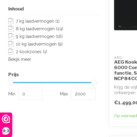
Inhoud
7 kg laadvermogen
(1)
8 kg laadvermogen
(24)
9 kg laadvermogen
(16)
10 kg laadvermogen
(9)
2 kookzones
(1)
AEG
Bekijk meer
AEG Kookp
6000 Com
functie, 
Prijs
NCP84C
Krijg de vr
ontwerpen 
Min
Max
ComboHob 
€1.499,0
Op voorraad
9,3