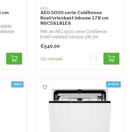
AEG
8 cm
AEG 5000 serie ColdSense
Koel/vrieskast inbouw 178 cm
NSC5S181ES
stante
stabiele
Met de AEG 5000 serie ColdSense
Koel/vrieskast inbouw 178 cm
NSC5S181ES houdt u ...
€540,00
Op voorraad
DEMO
B-KEUS