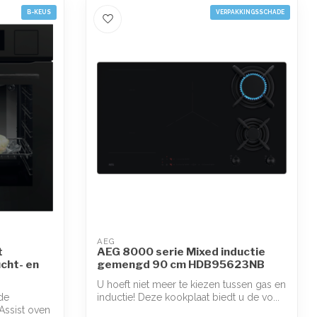
B-KEUS
VERPAKKINGSSCHADE
AEG
t
AEG 8000 serie Mixed inductie
cht- en
gemengd 90 cm HDB95623NB
U hoeft niet meer te kiezen tussen gas en
de
inductie! Deze kookplaat biedt u de vo...
Assist oven