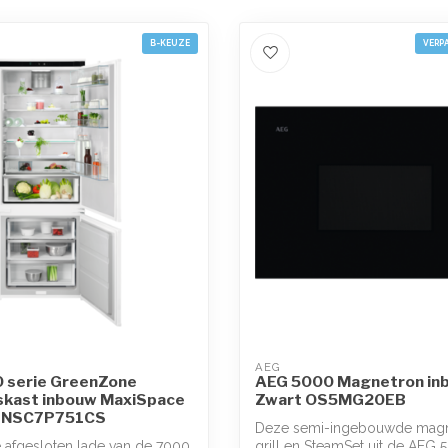
B-KEUZE
VERP
AEG
 serie GreenZone
AEG 5000 Magnetron inb
eskast inbouw MaxiSpace
Zwart OS5MG20EB
m NSC7P751CS
Deze semi-ingebouwde magn
 afgesloten lade van de 7000
grill en SteamSet uit de AEG 