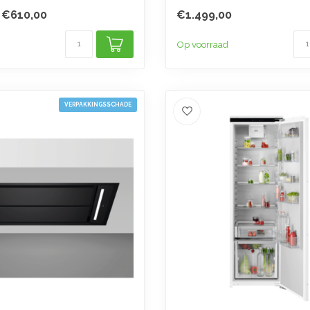
met SteamP...
€610,00
€1.499,00
Op voorraad
VERPAKKINGSSCHADE