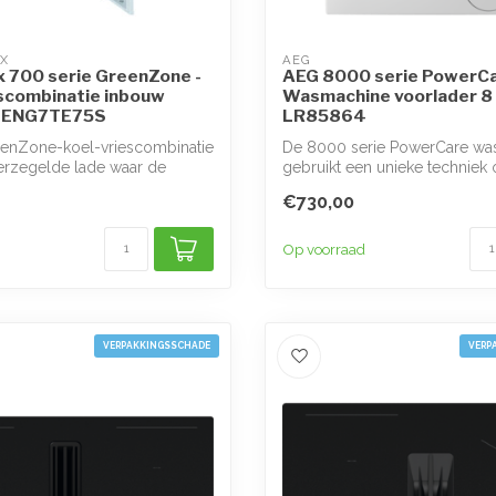
X
AEG
x 700 serie GreenZone -
AEG 8000 serie PowerC
scombinatie inbouw
Wasmachine voorlader 8
m ENG7TE75S
LR85864
enZone-koel-vriescombinatie
De 8000 serie PowerCare wa
erzegelde lade waar de
gebruikt een unieke techniek
wasmiddel sne...
€730,00
Op voorraad
VERPAKKINGSSCHADE
VERP