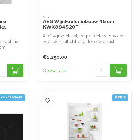
AEG
are
AEG Wijnkoeler inbouw 45 cm
 kg
KWK884520T
AEG wijnkoelkast, de perfecte showcase
smachine
voor wijnliefhebbers; deze koelkast
 om
zorgt...
€1.250,00
Op voorraad
AKKINGSSCHADE
B-KEUS