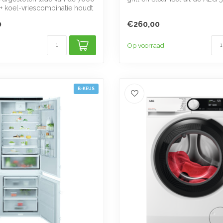
 koel-vriescombinatie houdt
doet ...
0
€260,00
Op voorraad
B-KEUS