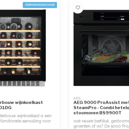
VERPAKKKINGSSCHADE
AEG
rbouw wijnkoelkast
AEG 9000 ProAssist me
01DG
SteamPro - Combi hetelu
stoomoven BS9900T
erbouw wijnkoelkast is een
n functionele aanvulling voor
osé-rauwe biefstuk, gestoom
groenten of vis? De 9000 Pro