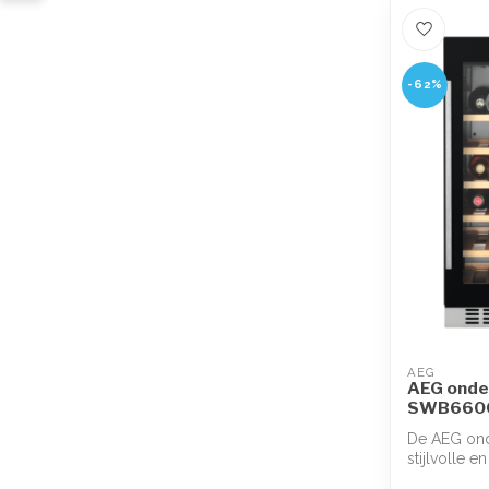
-62%
AEG
AEG onde
SWB660
De AEG ond
stijlvolle e
e...