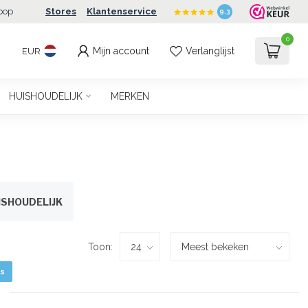
oop
Stores
Klantenservice
9.3
0
Mijn account
Verlanglijst
EUR
HUISHOUDELIJK
MERKEN
ISHOUDELIJK
Toon:
s