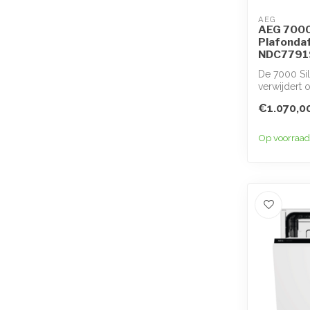
AEG
AEG 7000 
Plafonda
NDC7791
De 7000 Si
verwijdert 
keuken e...
€1.070,0
Op voorraad