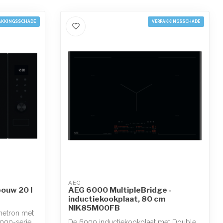
AKKINGSSCHADE
VERPAKKINGSSCHADE
AEG
ouw 20 l
AEG 6000 MultipleBridge -
inductiekookplaat, 80 cm
NIK85M00FB
etron met
5000-serie
De 6000 inductiekookplaat met Double