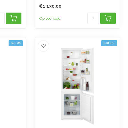
€1.130,00
Op voorraad
B-KEUS
B-KEUZE