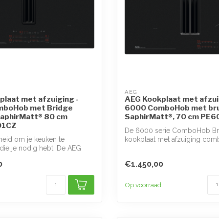
AEG
laat met afzuiging -
AEG Kookplaat met afzui
boHob met Bridge
6000 ComboHob met bru
SaphirMatt® 80 cm
SaphirMatt®, 70 cm PE
01CZ
De 6000 serie ComboHob Br
ijheid om je keuken te
kookplaat met afzuiging com
die je nodig hebt. De AEG
inductiekoo...
c...
0
€1.450,00
Op voorraad