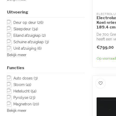
Uitvoering
ELECTROLU
Electrolu
Koel-vrie
Deur op deur
(26)
189.4 c
Sleepdeur
(34)
De 700 Gre
Eiland afzuigkap
(2)
heeft een v
Schuine afzuigkap
(3)
luchtvoc...
€799,00
Unit afzuiging
(6)
Bekijk meer
Op voorraad
Functies
Auto doses
(3)
Stoom
(41)
Hetelucht
(54)
Pyrolyse
(23)
Magnetron
(20)
Bekijk meer