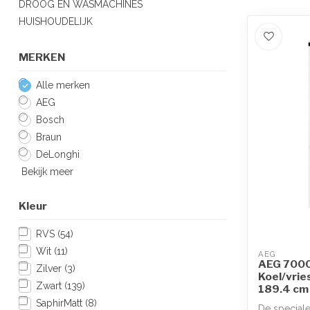
DROOG EN WASMACHINES
HUISHOUDELIJK
MERKEN
Alle merken
AEG
Bosch
Braun
DeLonghi
Bekijk meer
Kleur
RVS
(54)
Wit
(11)
AEG
AEG 7000
Zilver
(3)
Koel/vri
Zwart
(139)
189.4 c
SaphirMatt
(8)
De speciale