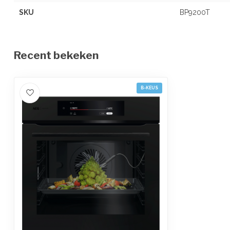
SKU
BP9200T
Recent bekeken
B-KEUS