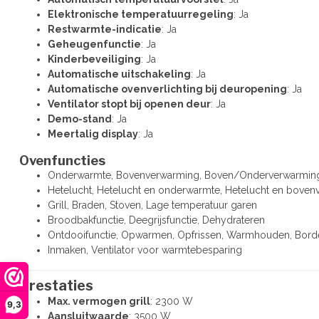
Elektronische temperatuurregeling
: Ja
Restwarmte-indicatie
: Ja
Geheugenfunctie
: Ja
Kinderbeveiliging
: Ja
Automatische uitschakeling
: Ja
Automatische ovenverlichting bij deuropening
: Ja
Ventilator stopt bij openen deur
: Ja
Demo-stand
: Ja
Meertalig display
: Ja
Ovenfuncties
Onderwarmte, Bovenverwarming, Boven/Onderverwarmin
Hetelucht, Hetelucht en onderwarmte, Hetelucht en bove
Grill, Braden, Stoven, Lage temperatuur garen
Broodbakfunctie, Deegrijsfunctie, Dehydrateren
Ontdooifunctie, Opwarmen, Opfrissen, Warmhouden, Bor
Inmaken, Ventilator voor warmtebesparing
Prestaties
Max. vermogen grill
: 2300 W
9,3
Aansluitwaarde
: 3500 W