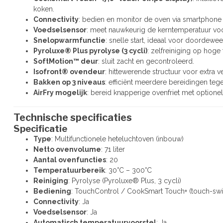
koken.
Connectivity
: bedien en monitor de oven via smartphone o
Voedselsensor
: meet nauwkeurig de kerntemperatuur voo
Snelopwarmfunctie
: snelle start, ideaal voor doordewe
Pyroluxe® Plus pyrolyse (3 cycli)
: zelfreiniging op hog
SoftMotion™ deur
: sluit zacht en gecontroleerd.
Isofront® ovendeur
: hittewerende structuur voor extra ve
Bakken op 3 niveaus
: efficiënt meerdere bereidingen tegel
AirFry mogelijk
: bereid knapperige ovenfriet met optionel
Technische specificaties
Specificatie
Type
: Multifunctionele heteluchtoven (inbouw)
Netto ovenvolume
: 71 liter
Aantal ovenfuncties
: 20
Temperatuurbereik
: 30°C – 300°C
Reiniging
: Pyrolyse (Pyroluxe® Plus, 3 cycli)
Bediening
: TouchControl / CookSmart Touch+ (touch-swi
Connectivity
: Ja
Voedselsensor
: Ja
Automatisch temperatuurvoorstel
: Ja