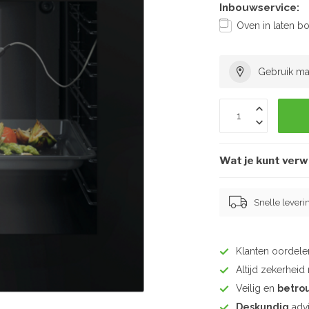
Inbouwservice:
Oven in laten b
Gebruik ma
Wat je kunt ver
Snelle leveri
Klanten oordel
Altijd zekerhei
Veilig en
betro
Deskundig
advi