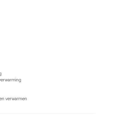
g
nverwarming
den verwarmen