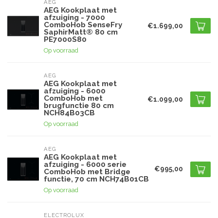
AEG
AEG Kookplaat met
afzuiging - 7000
ComboHob SenseFry
€1.699,00
SaphirMatt® 80 cm
PE7000S80
Op voorraad
AEG
AEG Kookplaat met
afzuiging - 6000
ComboHob met
€1.099,00
brugfunctie 80 cm
NCH84B03CB
Op voorraad
AEG
AEG Kookplaat met
afzuiging - 6000 serie
€995,00
ComboHob met Bridge
functie, 70 cm NCH74B01CB
Op voorraad
ELECTROLUX