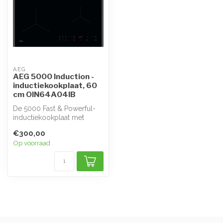
AEG
AEG 5000 Induction -
inductiekookplaat, 60
cm OIN64A04IB
De 5000 Fast & Powerful-
inductiekookplaat met
Powerboost warmt twee
€300,00
keer zo snel...
Op voorraad