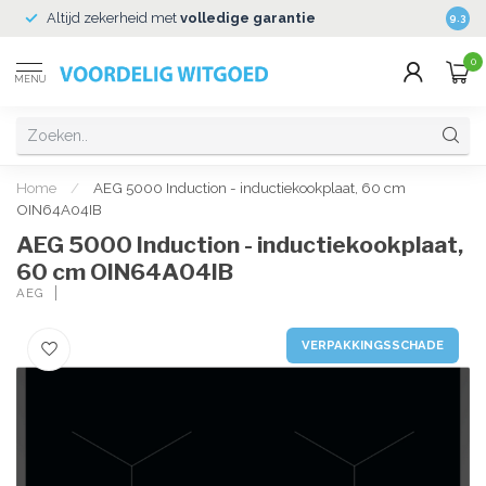
Altijd zekerheid met
volledige garantie
Veili
9.3
0
MENU
Home
/
AEG 5000 Induction - inductiekookplaat, 60 cm
OIN64A04IB
AEG 5000 Induction - inductiekookplaat,
60 cm OIN64A04IB
AEG
VERPAKKINGSSCHADE