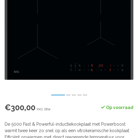
€300,00
Op voorraad
Incl. btw
De 5000 Fast & Powerful-inductiekookplaat met Powerboost
warmt twee keer zo snel op als een vitrokeramische kookplaat.
Efficiënt opwarmen met direct reagerende temperatuur voor