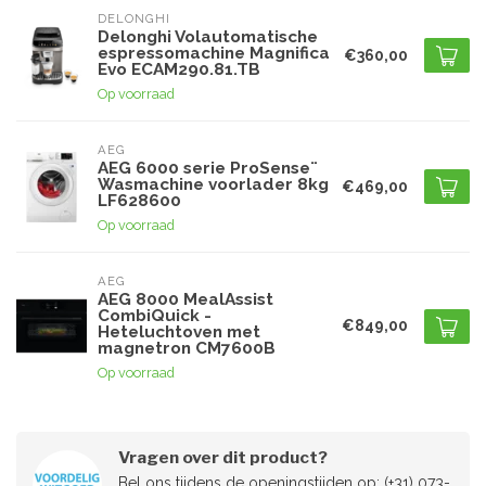
DELONGHI
Delonghi Volautomatische
espressomachine Magnifica
€360,00
Evo ECAM290.81.TB
Op voorraad
AEG
AEG 6000 serie ProSense¨
Wasmachine voorlader 8kg
€469,00
LF628600
Op voorraad
AEG
AEG 8000 MealAssist
CombiQuick -
€849,00
Heteluchtoven met
magnetron CM7600B
Op voorraad
Vragen over dit product?
Bel ons tijdens de openingstijden op: (+31) 073-