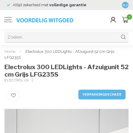
Altijd zekerheid met
volledige garantie
Veili
9.3
0
MENU
Home
/
Electrolux 300 LEDLights - Afzuigunit 52 cm Grijs
LFG235S
Electrolux 300 LEDLights - Afzuigunit 52
cm Grijs LFG235S
ELECTROLUX
VERPAKKINGSSCHADE