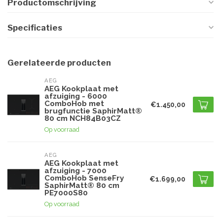
Productomschrijving
Specificaties
Gerelateerde producten
AEG
AEG Kookplaat met
afzuiging - 6000
ComboHob met
€1.450,00
brugfunctie SaphirMatt®
80 cm NCH84B03CZ
Op voorraad
AEG
AEG Kookplaat met
afzuiging - 7000
ComboHob SenseFry
€1.699,00
SaphirMatt® 80 cm
PE7000S80
Op voorraad