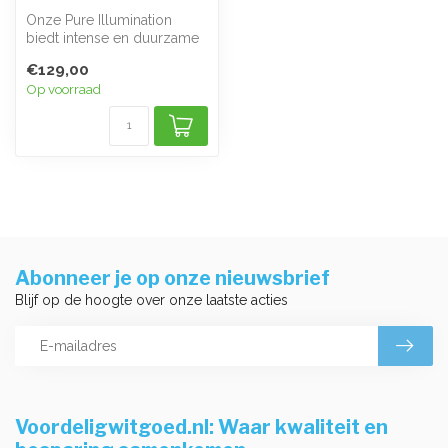
Onze Pure Illumination
biedt intense en duurzame
verlichting voor volledige
€129,00
zich...
Op voorraad
Abonneer je op onze nieuwsbrief
Blijf op de hoogte over onze laatste acties
Voordeligwitgoed.nl: Waar kwaliteit en