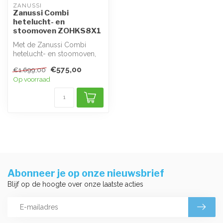
ZANUSSI 
Zanussi Combi
hetelucht- en
stoomoven ZOHKS8X1
Met de Zanussi Combi
hetelucht- en stoomoven,
model ZOHKS8X1, geniet u
€575,00
€1.699,00
van veelz...
Op voorraad
Abonneer je op onze nieuwsbrief
Blijf op de hoogte over onze laatste acties