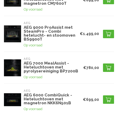
magnetron CM7600T
Op voorraad
AEG
AEG 9000 ProAssist met
SteamPro - Combi
€1.499,00
hetelucht- en stoomoven
BS9900T
Op voorraad
AEG
AEG 7000 MealAssist -
Heteluchtoven met
€780,00
pyrolysereiniging BP7200B
Op voorraad
AEG
AEG 6000 CombiQuick -
Heteluchtoven met
€699,00
magnetron NKK6N501B
Op voorraad