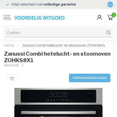
Altijd zekerheid met
volledige garantie
Veili
9.3
0
MENU
Home
/
Zanussi Combi hetelucht- en stoomoven ZOHKS8X1
Zanussi Combi hetelucht- en stoomoven
ZOHKS8X1
ZANUSSI 
VERPAKKINGSSCHADE