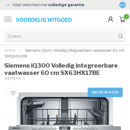
Altijd zekerheid met
volledige garantie
Veili
9.3
0
MENU
Home
/
Siemens iQ300 Volledig integreerbare vaatwasser 60 cm
SX63HX17BE
Siemens iQ300 Volledig integreerbare
vaatwasser 60 cm SX63HX17BE
SIEMENS
NIEUW IN DOOS