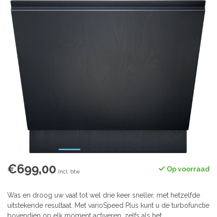
€699,00
Op voorraad
Incl. btw
Was en droog uw vaat tot wel drie keer sneller, met hetzelfde
uitstekende resultaat. Met varioSpeed ​​Plus kunt u de turbofunctie
bovendien op elk moment activeren, zelfs als het