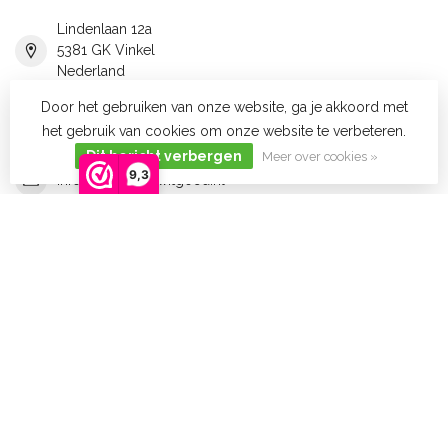
Lindenlaan 12a
5381 GK Vinkel
Nederland
Door het gebruiken van onze website, ga je akkoord met
(+31) 073-532 0 393
het gebruik van cookies om onze website te verbeteren.
Dit bericht verbergen
Meer over cookies »
9,3
info@voordeligwitgoed.nl
KVK nummer:
17249509
btw-nummer:
NL8198.72.763.B01
Categorieën
Informatie
Mijn account