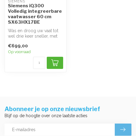
SIEMENS
Siemens iQ300
Volledig integreerbare
vaatwasser 60 cm
SX63HX17BE
Was en droog uw vaat tot
wel drie keer sneller, met
hetzelfde uitstekende
€699,00
result...
Op voorraad
Abonneer je op onze nieuwsbrief
Blijf op de hoogte over onze laatste acties