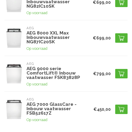
Inbouwvaatwasser
€699,00
NG82IC10SK
Op voorraad
AEG
AEG 8000 XXL Max
Inbouwvaatwasser
€699,00
NG87IC20SK
Op voorraad
AEG
AEG 9000 serie
ComfortLift® Inbouw
€799,00
vaatwasser FSK83828P
Op voorraad
AEG
AEG 7000 GlassCare -
Inbouw vaatwasser
€450,00
FSB52617Z
Op voorraad