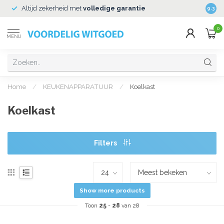
Altijd zekerheid met
volledige garantie
Veili
9.3
0
MENU
Home
/
KEUKENAPPARATUUR
/
Koelkast
Koelkast
Filters
Show more products
Toon
25
-
28
van 28