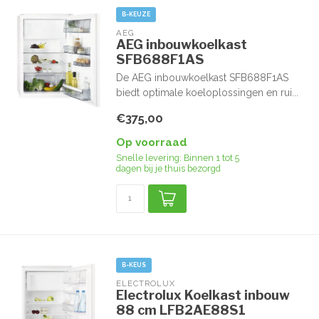
B-KEUZE
AEG
AEG inbouwkoelkast
SFB688F1AS
De AEG inbouwkoelkast SFB688F1AS
biedt optimale koeloplossingen en rui...
€375,00
Op voorraad
Snelle levering: Binnen 1 tot 5
dagen bij je thuis bezorgd
B-KEUS
ELECTROLUX
Electrolux Koelkast inbouw
88 cm LFB2AE88S1