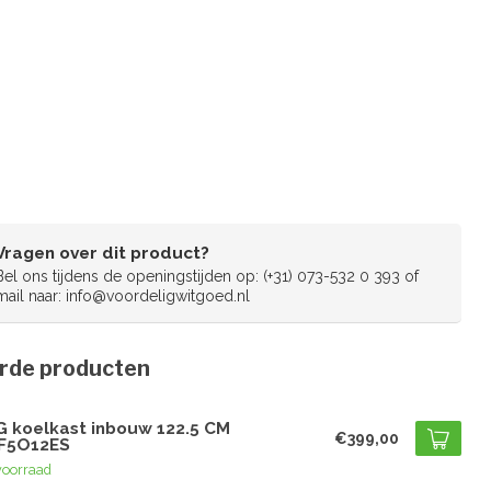
Vragen over dit product?
Bel ons tijdens de openingstijden op: (+31) 073-532 0 393 of
mail naar:
info@voordeligwitgoed.nl
rde producten
G
G koelkast inbouw 122.5 CM
€399,00
F5O12ES
voorraad