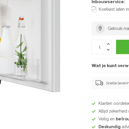
Inbouwservice:
Koelkast laten 
Gebruik ma
Wat je kunt ver
Snelle leveri
Klanten oordel
Altijd zekerhei
Veilig en
betro
Deskundig
advi