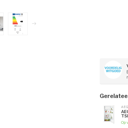
Gerelatee
AE
AE
TS
Op 