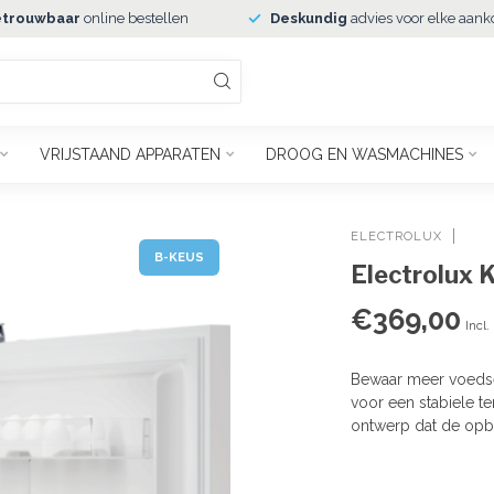
trouwbaar
online bestellen
Deskundig
advies voor elke aank
VRIJSTAAND APPARATEN
DROOG EN WASMACHINES
ELECTROLUX
B-KEUS
Electrolux
€369,00
Incl.
Bewaar meer voedsel
voor een stabiele 
ontwerp dat de opb