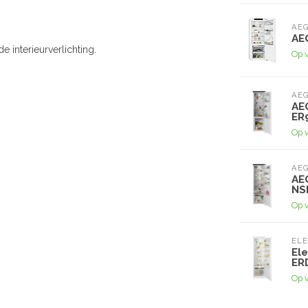
AE
AE
de interieurverlichting.
Op 
AE
AE
ER
Op 
AE
AE
NS
Op 
EL
El
ER
Op 