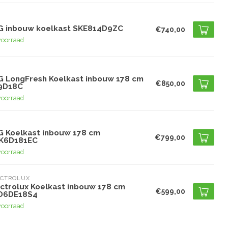
G
G inbouw koelkast SKE814D9ZC
€740,00
voorraad
G
G LongFresh Koelkast inbouw 178 cm
€850,00
9D18C
voorraad
G
G Koelkast inbouw 178 cm
€799,00
K6D181EC
voorraad
ECTROLUX
ectrolux Koelkast inbouw 178 cm
€599,00
D6DE18S4
voorraad