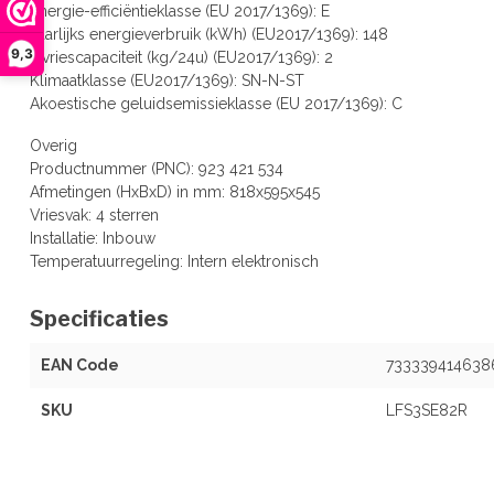
Energie-efficiëntieklasse (EU 2017/1369): E
Jaarlijks energieverbruik (kWh) (EU2017/1369): 148
9,3
Invriescapaciteit (kg/24u) (EU2017/1369): 2
Klimaatklasse (EU2017/1369): SN-N-ST
Akoestische geluidsemissieklasse (EU 2017/1369): C
Overig
Productnummer (PNC): 923 421 534
Afmetingen (HxBxD) in mm: 818x595x545
Vriesvak: 4 sterren
Installatie: Inbouw
Temperatuurregeling: Intern elektronisch
Specificaties
EAN Code
733339414638
SKU
LFS3SE82R