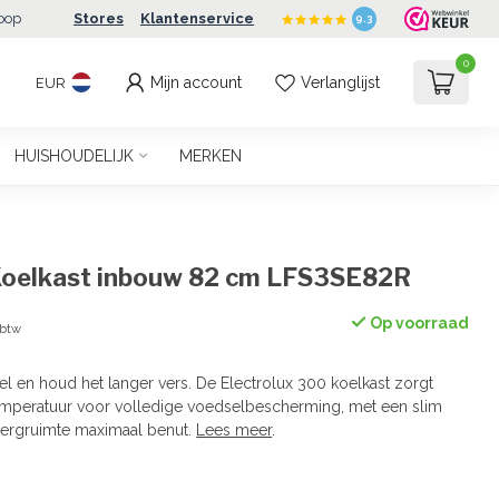
oop
Stores
Klantenservice
9.3
0
Mijn account
Verlanglijst
EUR
HUISHOUDELIJK
MERKEN
 Koelkast inbouw 82 cm LFS3SE82R
Op voorraad
 btw
 en houd het langer vers. De Electrolux 300 koelkast zorgt
temperatuur voor volledige voedselbescherming, met een slim
ergruimte maximaal benut.
Lees meer
.