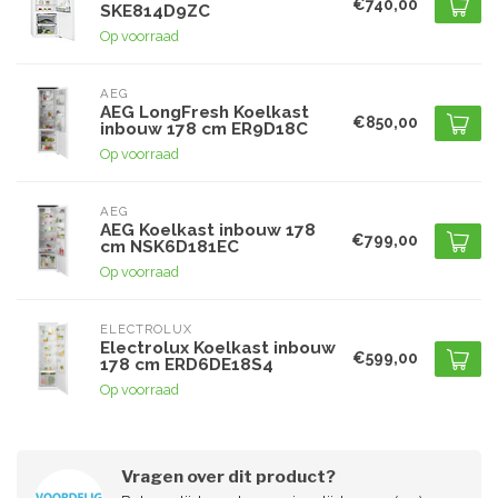
€740,00
SKE814D9ZC
Op voorraad
AEG
AEG LongFresh Koelkast
€850,00
inbouw 178 cm ER9D18C
Op voorraad
AEG
AEG Koelkast inbouw 178
€799,00
cm NSK6D181EC
Op voorraad
ELECTROLUX
Electrolux Koelkast inbouw
€599,00
178 cm ERD6DE18S4
Op voorraad
Vragen over dit product?