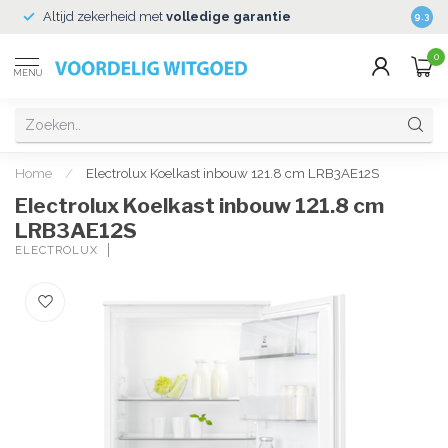
Altijd zekerheid met
volledige garantie
Veili
9.3
0
MENU
Home
/
Electrolux Koelkast inbouw 121.8 cm LRB3AE12S
Electrolux Koelkast inbouw 121.8 cm
LRB3AE12S
ELECTROLUX