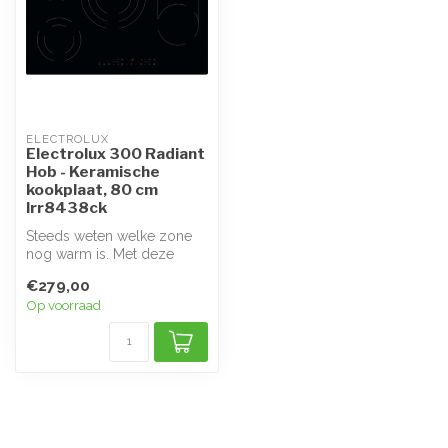
ELECTROLUX
Electrolux 300 Radiant
Hob - Keramische
kookplaat, 80 cm
lrr8438ck
Steeds weten welke zone
nog warm is. Met deze
kookplaat weet u steeds
€279,00
welke zone...
Op voorraad