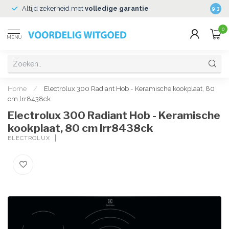
Altijd zekerheid met
volledige garantie
Veili
9.3
0
MENU
Home
/
Electrolux 300 Radiant Hob - Keramische kookplaat, 80
cm lrr8438ck
Electrolux 300 Radiant Hob - Keramische
kookplaat, 80 cm lrr8438ck
ELECTROLUX