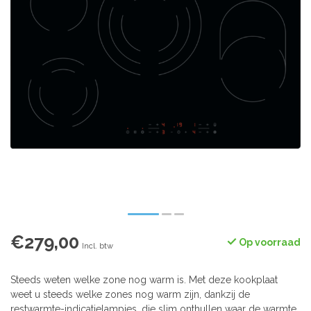
€279,00
Op voorraad
Incl. btw
Steeds weten welke zone nog warm is. Met deze kookplaat
weet u steeds welke zones nog warm zijn, dankzij de
restwarmte-indicatielampjes, die slim onthullen waar de warmte