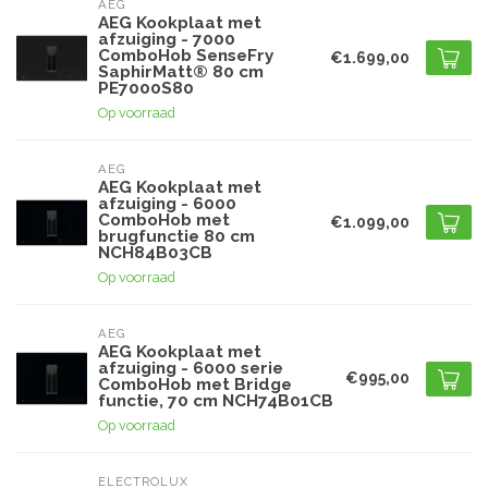
AEG
AEG Kookplaat met
afzuiging - 7000
ComboHob SenseFry
€1.699,00
SaphirMatt® 80 cm
PE7000S80
Op voorraad
AEG
AEG Kookplaat met
afzuiging - 6000
ComboHob met
€1.099,00
brugfunctie 80 cm
NCH84B03CB
Op voorraad
AEG
AEG Kookplaat met
afzuiging - 6000 serie
€995,00
ComboHob met Bridge
functie, 70 cm NCH74B01CB
Op voorraad
ELECTROLUX