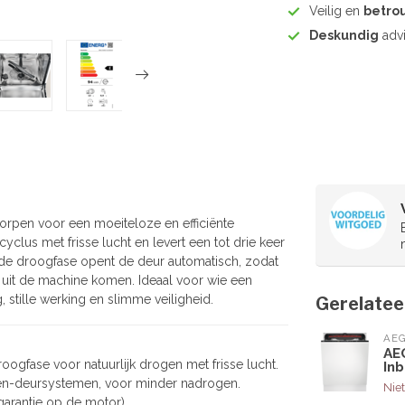
Veilig en
betro
Deskundig
advi
orpen voor een moeiteloze en efficiënte
cyclus met frisse lucht en levert een tot drie keer
 de droogfase opent de deur automatisch, zodat
 uit de machine komen. Ideaal voor wie een
stille werking en slimme veiligheid.
Gerelatee
AE
AE
oogfase voor natuurlijk drogen met frisse lucht.
In
en-deursystemen, voor minder nadrogen.
Niet
 garantie op de motor).