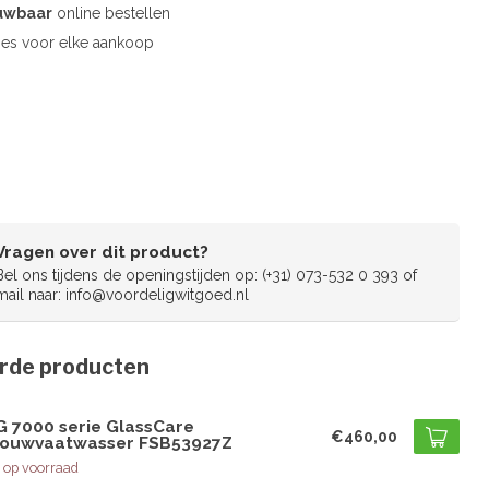
uwbaar
online bestellen
es voor elke aankoop
Vragen over dit product?
Bel ons tijdens de openingstijden op: (+31) 073-532 0 393 of
mail naar:
info@voordeligwitgoed.nl
rde producten
G
G 7000 serie GlassCare
€460,00
bouwvaatwasser FSB53927Z
 op voorraad