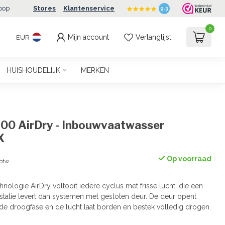
oop
Stores
Klantenservice
9.3
0
Mijn account
Verlanglijst
EUR
HUISHOUDELIJK
MERKEN
300 AirDry - Inbouwvaatwasser
X
Op voorraad
 btw
nologie AirDry voltooit iedere cyclus met frisse lucht, die een
estatie levert dan systemen met gesloten deur. De deur opent
 de droogfase en de lucht laat borden en bestek volledig drogen.