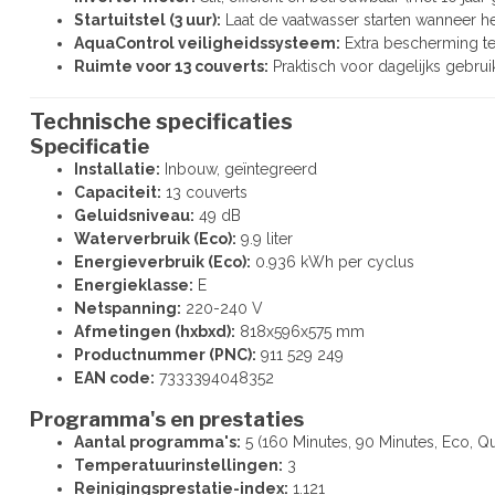
Startuitstel (3 uur):
Laat de vaatwasser starten wanneer he
AquaControl veiligheidssysteem:
Extra bescherming te
Ruimte voor 13 couverts:
Praktisch voor dagelijks gebrui
Technische specificaties
Specificatie
Installatie:
Inbouw, geïntegreerd
Capaciteit:
13 couverts
Geluidsniveau:
49 dB
Waterverbruik (Eco):
9.9 liter
Energieverbruik (Eco):
0.936 kWh per cyclus
Energieklasse:
E
Netspanning:
220-240 V
Afmetingen (hxbxd):
818x596x575 mm
Productnummer (PNC):
911 529 249
EAN code:
7333394048352
Programma's en prestaties
Aantal programma's:
5 (160 Minutes, 90 Minutes, Eco, Q
Temperatuurinstellingen:
3
Reinigingsprestatie-index:
1.121