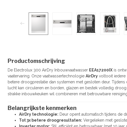
Productomschrijving
De Electrolux 300 AirDry Inbouwvaatwasser
EEA17200IX
is ontw
vaatervaring. Onze vaatwassertechnologie
AirDry
voltooit iedere 
betere droogprestatie dan systemen met gesloten deur. Tijdens
lucht kan circuleren en borden, glazen en bestek volledig droog
strakke inbouwkeuken wil combineren met betrouwbare reiniging, 
Belangrijkste kenmerken
AirDry technologie:
Deur opent automatisch tijdens de dr
Tot 3x betere droogresultaten:
Vergeleken met geslot
Inverter motor:
Stil, efficiënt en betrouwbaar (met 10 jaar