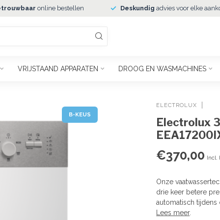
trouwbaar
online bestellen
Deskundig
advies voor elke aank
VRIJSTAAND APPARATEN
DROOG EN WASMACHINES
ELECTROLUX
B-KEUS
Electrolux 
EEA17200I
€370,00
Incl.
Onze vaatwassertech
drie keer betere pr
automatisch tijdens
Lees meer
.