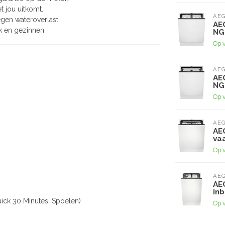
t jou uitkomt.
AE
gen wateroverlast.
AE
k en gezinnen.
NG
Op 
AE
AE
NG
Op 
AE
AE
va
Op 
AE
AE
in
uick 30 Minutes, Spoelen)
Op 