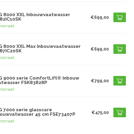
G
G 8000 XXL Inbouwvaatwasser
€699,00
82IC10SK
voorraad
G
G 8000 XXL Max Inbouwvaatwasser
€699,00
87IC20SK
voorraad
G
G 9000 serie ComfortLift® Inbouw
€799,00
atwasser FSK83828P
voorraad
G
G 7000 serie glasscare
€475,00
bouwvatwasser 45 cm FSE73407P
voorraad