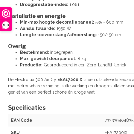
Droogprestatie-index:
1.061
Installatie en energie
Min-max hoogte decoratiepaneel:
535 - 600 mm
9,3
Aansluitwaarde:
1950 W
Lengte toevoerslang/afvoerslang:
150/150 cm
Overig
Bestekmand:
inbegrepen
Max. gewicht deurpaneel:
8 kg
Productie:
Geproduceerd in een Zero-Landfill fabriek
De Electrolux 300 AirDry
EEA17200IX
is een uitstekende keuze 
met betrouwbare reiniging, stille werking en droogresultaten waa
geniet van een perfect schone én droge vaat.
Specificaties
EAN Code
733339404835
SKU
EEA17200IX