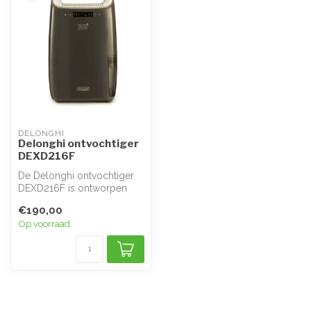
DELONGHI
Delonghi ontvochtiger
DEXD216F
De Delonghi ontvochtiger
DEXD216F is ontworpen
om de luchtvochtigheid in
€190,00
uw huis...
Op voorraad