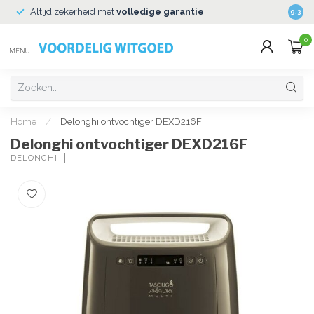
Altijd zekerheid met
volledige garantie
Veili
9.3
0
MENU
Home
/
Delonghi ontvochtiger DEXD216F
Delonghi ontvochtiger DEXD216F
DELONGHI