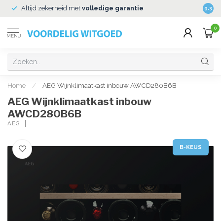
Altijd zekerheid met
volledige garantie
Veili
9.3
0
MENU
Home
/
AEG Wijnklimaatkast inbouw AWCD280B6B
AEG Wijnklimaatkast inbouw
AWCD280B6B
AEG
B-KEUS