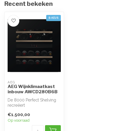
Recent bekeken
B-KEUS
AEG
AEG Wijnklimaatkast
inbouw AWCD280B6B
De 8000 Perfect Shelving
recreëert
wijnkelderomstandigheden
€1.500,00
en beschermt smaak, ...
Op voorraad