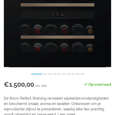
€1.500,00
Op voorraad
Incl. btw
De 8000 Perfect Shelving recreëert wijnkelderomstandigheden
en beschermt smaak, aroma en karakter. Ontworpen om je
wijncollectie stijlvol te presenteren, waarbij elke fles prachtig
wordt uitgestald en geserveerd.
Lees meer
.