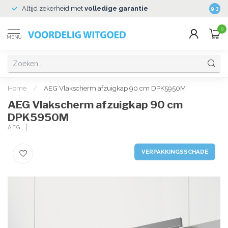
Altijd zekerheid met
volledige garantie
Veili
9.3
0
MENU
Home
/
AEG Vlakscherm afzuigkap 90 cm DPK5950M
AEG Vlakscherm afzuigkap 90 cm
DPK5950M
AEG
VERPAKKINGSSCHADE