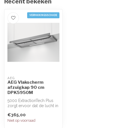
Recent bekeken
VERPAKKINGSSCHADE
AEG
AEG Vlakscherm
afzuigkap 90 cm
DPK5950M
5000 ExtractionTech Plus
zorgt ervoor dat de lucht in
je keuken elke keer dat je...
€365,00
Niet op voorraad