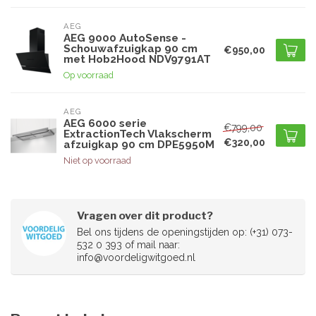
AEG
AEG 9000 AutoSense -
Schouwafzuigkap 90 cm
€950,00
met Hob2Hood NDV9791AT
Op voorraad
AEG
AEG 6000 serie
€799,00
ExtractionTech Vlakscherm
€320,00
afzuigkap 90 cm DPE5950M
Niet op voorraad
Vragen over dit product?
Bel ons tijdens de openingstijden op: (+31) 073-
532 0 393 of mail naar:
info@voordeligwitgoed.nl