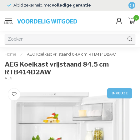
Altijd zekerheid met
volledige garantie
Veili
9.3
0
MENU
Home
/
AEG Koelkast vrijstaand 84.5 cm RTB414D2AW
AEG Koelkast vrijstaand 84.5 cm
RTB414D2AW
AEG
B-KEUZE