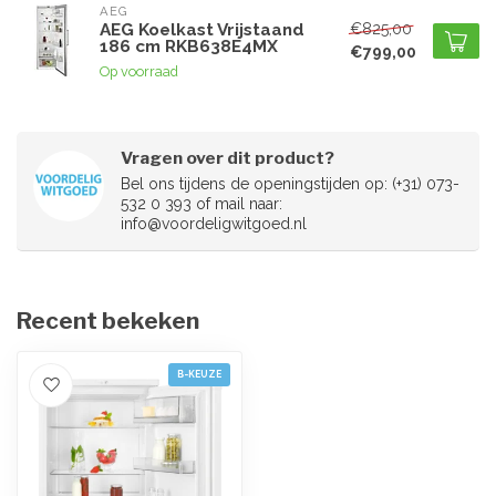
AEG
€825,00
AEG Koelkast Vrijstaand
186 cm RKB638E4MX
€799,00
Op voorraad
Vragen over dit product?
Bel ons tijdens de openingstijden op: (+31) 073-
532 0 393 of mail naar:
info@voordeligwitgoed.nl
Recent bekeken
B-KEUZE