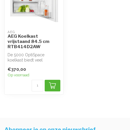
AEG
AEG Koelkast
vrijstaand 84.5 cm
RTB414D2AW
De 5000 OptiSpace
koelkast biedt veel
opbergmogelijkheden, met
€370,00
een overvloed aan...
Op voorraad
Abonneer je op onze nieuwsbrief