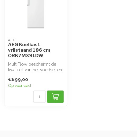
AEG
AEG Koelkast
vrijstaand 186 cm
ORK7M391DW
MultiFlow beschermt de
kwaliteit van het voedsel en
zorgt voor een stabiele
€699,00
temp...
Op voorraad