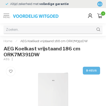
Altijd zekerheid met
volledige garantie
Veili
9.3
0
MENU
Home
/
AEG Koelkast vrijstaand 186 cm ORK7M391DW
AEG Koelkast vrijstaand 186 cm
ORK7M391DW
AEG
B-KEUS