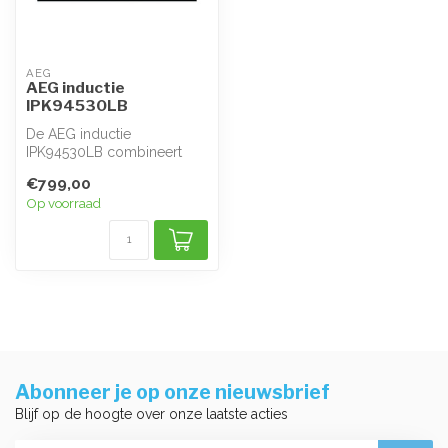
AEG
AEG inductie
IPK94530LB
De AEG inductie
IPK94530LB combineert
veelzijdigheid en
€799,00
functionaliteit voor uw ...
Op voorraad
Abonneer je op onze nieuwsbrief
Blijf op de hoogte over onze laatste acties