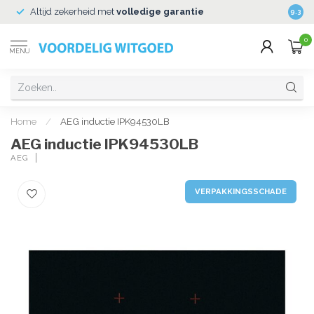
Altijd zekerheid met
volledige garantie
Veili
9.3
0
MENU
Home
/
AEG inductie IPK94530LB
AEG inductie IPK94530LB
AEG
VERPAKKINGSSCHADE