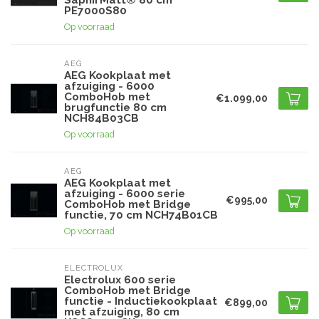
SaphirMatt® 80 cm
PE7000S80
Op voorraad
AEG
AEG Kookplaat met
afzuiging - 6000
ComboHob met
€1.099,00
brugfunctie 80 cm
NCH84B03CB
Op voorraad
AEG
AEG Kookplaat met
afzuiging - 6000 serie
€995,00
ComboHob met Bridge
functie, 70 cm NCH74B01CB
Op voorraad
ELECTROLUX
Electrolux 600 serie
ComboHob met Bridge
functie - Inductiekookplaat
€899,00
met afzuiging, 80 cm