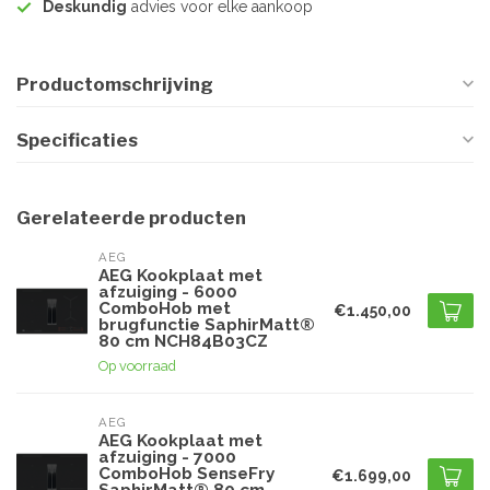
Deskundig
advies voor elke aankoop
Productomschrijving
Specificaties
Gerelateerde producten
AEG
AEG Kookplaat met
afzuiging - 6000
ComboHob met
€1.450,00
brugfunctie SaphirMatt®
80 cm NCH84B03CZ
Op voorraad
AEG
AEG Kookplaat met
afzuiging - 7000
ComboHob SenseFry
€1.699,00