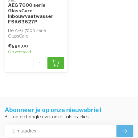
AEG
AEG 7000 serie
GlassCare
Inbouwvaatwasser
FSK63627P
De AEG 7000 serie
GlassCare
Inbouwvaatwasser
€590,00
FSK63627P is ontworpen
Op voorraad
voor de ulti...
Abonneer je op onze nieuwsbrief
Blijf op de hoogte over onze laatste acties