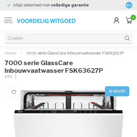
Altijd zekerheid met
volledige garantie
Veili
9.3
0
MENU
Home
/
7000 serie GlassCare Inbouwvaatwasser FSK63627P
7000 serie GlassCare
Inbouwvaatwasser FSK63627P
AEG
B-KEUZE