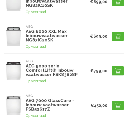
Inbouwvaatwasser
€699,00
NG82IC10SK
Op voorraad
AEG
AEG 8000 XXL Max
Inbouwvaatwasser
€699,00
NG87IC20SK
Op voorraad
AEG
AEG 9000 serie
ComfortLift® Inbouw
€799,00
vaatwasser FSK83828P
Op voorraad
AEG
AEG 7000 GlassCare -
Inbouw vaatwasser
€450,00
FSB52617Z
Op voorraad