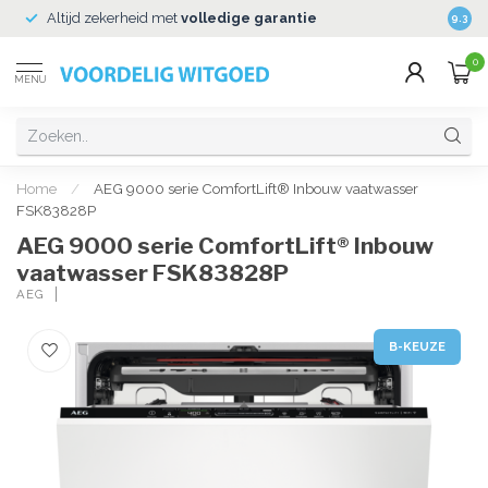
Altijd zekerheid met
volledige garantie
Veili
9.3
0
MENU
Home
/
AEG 9000 serie ComfortLift® Inbouw vaatwasser
FSK83828P
AEG 9000 serie ComfortLift® Inbouw
vaatwasser FSK83828P
AEG
B-KEUZE