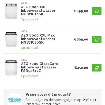
AEG
AEG 8000 XXL
Inbouwvaatwasser
€699,00
NG82IC10SK
Op voorraad
AEG
AEG 8000 XXL Max
Inbouwvaatwasser
€699,00
NG87IC20SK
Op voorraad
AEG
AEG 7000 GlassCare -
Inbouw vaatwasser
€450,00
FSB52617Z
Op voorraad
Vragen over dit product?
Bel ons tijdens de openingstijden op: (+31) 073-
532 0 393 of mail naar: