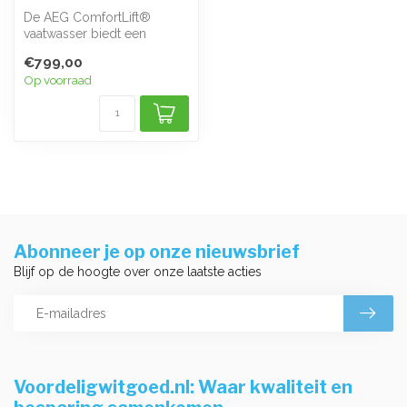
De AEG ComfortLift®
vaatwasser biedt een
revolutionaire oplossing
€799,00
voor gemak en ...
Op voorraad
Abonneer je op onze nieuwsbrief
Blijf op de hoogte over onze laatste acties
Voordeligwitgoed.nl: Waar kwaliteit en