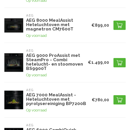
Op voorraad
AEG
AEG 8000 MealAssist
Heteluchtoven met
€899,00
magnetron CM7600T
Op voorraad
AEG
AEG 9000 ProAssist met
SteamPro - Combi
€1.499,00
hetelucht- en stoomoven
BS9900T
Op voorraad
AEG
AEG 7000 MealAssist -
Heteluchtoven met
€780,00
pyrolysereiniging BP7200B
Op voorraad
AEG