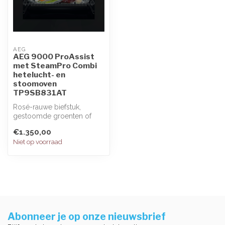
AEG
AEG 9000 ProAssist
met SteamPro Combi
hetelucht- en
stoomoven
TP9SB831AT
Rosé-rauwe biefstuk,
gestoomde groenten of
vis? De 9000 ProAssist
€1.350,00
oven met Steam...
Niet op voorraad
Abonneer je op onze nieuwsbrief