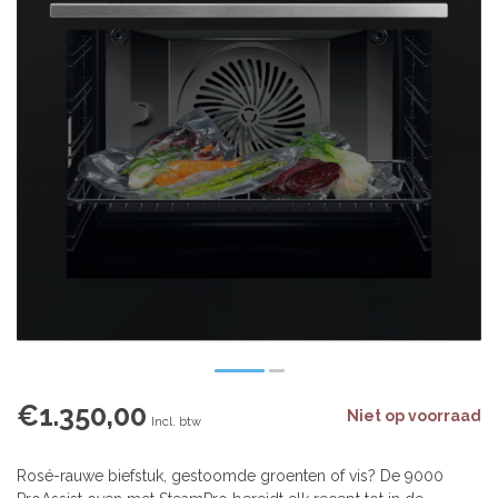
€1.350,00
Niet op voorraad
Incl. btw
Rosé-rauwe biefstuk, gestoomde groenten of vis? De 9000