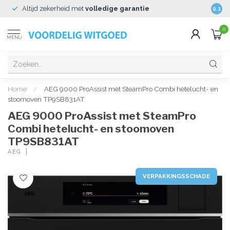
Altijd zekerheid met
volledige garantie
Veili
9.3
0
MENU
Home
/
AEG 9000 ProAssist met SteamPro Combi hetelucht- en
stoomoven TP9SB831AT
AEG 9000 ProAssist met SteamPro
Combi hetelucht- en stoomoven
TP9SB831AT
AEG
VERPAKKINGSSCHADE