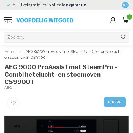
Altijd zekerheid met
volledige garantie
Veili
9.3
0
MENU
Home
/
AEG 9000 ProAssist met SteamPro - Combi hetelucht-
en stoomoven CS9900T
AEG 9000 ProAssist met SteamPro -
Combi hetelucht- en stoomoven
CS9900T
AEG
B-KEUS