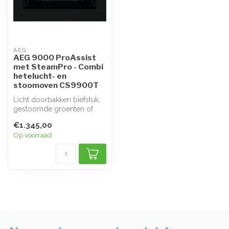
AEG
AEG 9000 ProAssist
met SteamPro - Combi
hetelucht- en
stoomoven CS9900T
Licht doorbakken biefstuk,
gestoomde groenten of
vis? De 9000 ProAssist-
€1.345,00
oven met...
Op voorraad