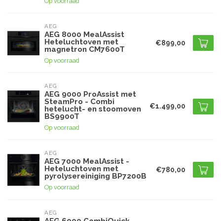
Op voorraad
AEG
AEG 8000 MealAssist
Heteluchtoven met
€899,00
magnetron CM7600T
Op voorraad
AEG
AEG 9000 ProAssist met
SteamPro - Combi
€1.499,00
hetelucht- en stoomoven
BS9900T
Op voorraad
AEG
AEG 7000 MealAssist -
Heteluchtoven met
€780,00
pyrolysereiniging BP7200B
Op voorraad
AEG