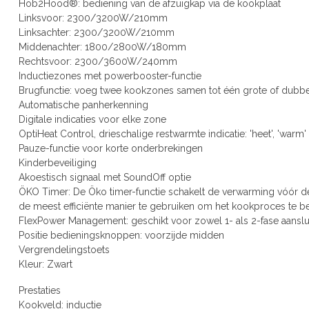
Hob2Hood®: bediening van de afzuigkap via de kookplaat
Linksvoor: 2300/3200W/210mm
Linksachter: 2300/3200W/210mm
Middenachter: 1800/2800W/180mm
Rechtsvoor: 2300/3600W/240mm
Inductiezones met powerbooster-functie
Brugfunctie: voeg twee kookzones samen tot één grote of dubb
Automatische panherkenning
Digitale indicaties voor elke zone
OptiHeat Control, drieschalige restwarmte indicatie: 'heet', 'warm' o
Pauze-functie voor korte onderbrekingen
Kinderbeveiliging
Akoestisch signaal met SoundOff optie
ÖKO Timer: De Öko timer-functie schakelt de verwarming vóór de
de meest efficiënte manier te gebruiken om het kookproces te b
FlexPower Management: geschikt voor zowel 1- als 2-fase aanslu
Positie bedieningsknoppen: voorzijde midden
Vergrendelingstoets
Kleur: Zwart
Prestaties
Kookveld: inductie