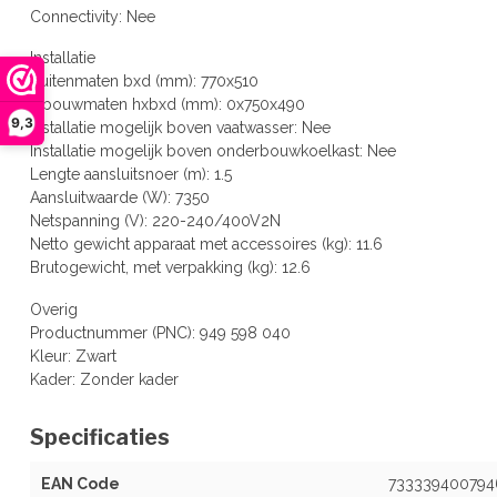
Connectivity: Nee
Installatie
Buitenmaten bxd (mm): 770x510
Inbouwmaten hxbxd (mm): 0x750x490
9,3
Installatie mogelijk boven vaatwasser: Nee
Installatie mogelijk boven onderbouwkoelkast: Nee
Lengte aansluitsnoer (m): 1.5
Aansluitwaarde (W): 7350
Netspanning (V): 220-240/400V2N
Netto gewicht apparaat met accessoires (kg): 11.6
Brutogewicht, met verpakking (kg): 12.6
Overig
Productnummer (PNC): 949 598 040
Kleur: Zwart
Kader: Zonder kader
Specificaties
EAN Code
733339400794