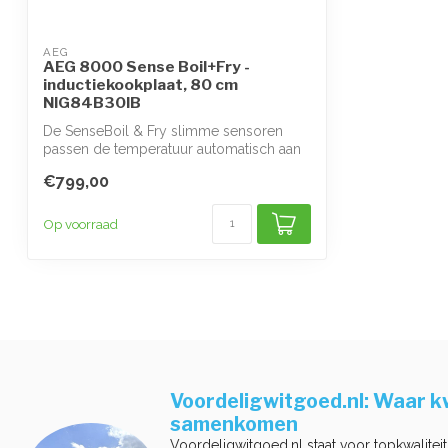
AEG
AEG 8000 Sense Boil+Fry -
inductiekookplaat, 80 cm
NIG84B30IB
De SenseBoil & Fry slimme sensoren
passen de temperatuur automatisch aan
om over...
€799,00
Op voorraad
Voordeligwitgoed.nl: Waar kw
samenkomen
Voordeligwitgoed.nl staat voor topkwaliteit