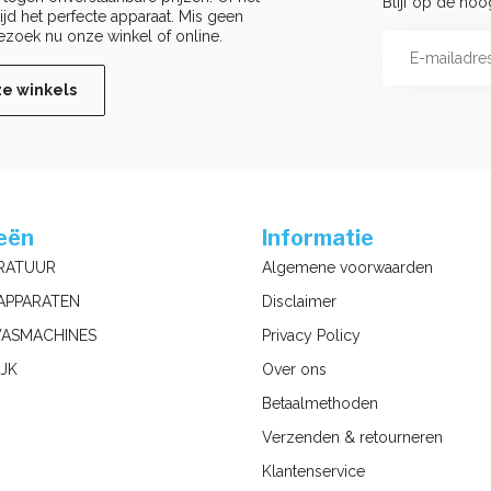
Blijf op de hoo
ltijd het perfecte apparaat. Mis geen
ezoek nu onze winkel of online.
ze winkels
eën
Informatie
RATUUR
Algemene voorwaarden
APPARATEN
Disclaimer
ASMACHINES
Privacy Policy
JK
Over ons
Betaalmethoden
Verzenden & retourneren
Klantenservice