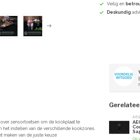
Veilig en
betro
Deskundig
advi
Gerelatee
AE
over sensortoetsen om de kookplaat te
AE
Co
n het instellen van de verschillende kookzones.
Sa
et maken van de juiste keuze
Op 