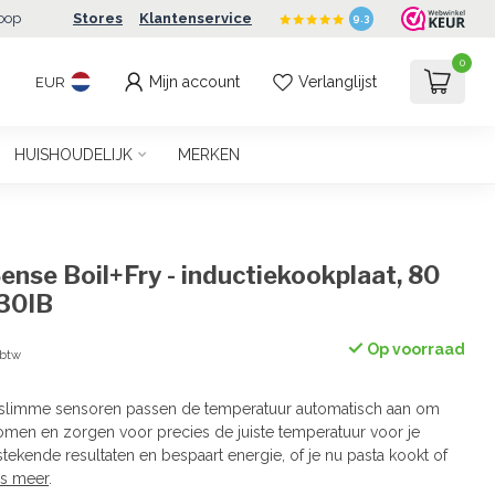
oop
Stores
Klantenservice
9.3
0
Mijn account
Verlanglijst
EUR
HUISHOUDELIJK
MERKEN
nse Boil+Fry - inductiekookplaat, 80
30IB
Op voorraad
 btw
 slimme sensoren passen de temperatuur automatisch aan om
men en zorgen voor precies de juiste temperatuur voor je
itstekende resultaten en bespaart energie, of je nu pasta kookt of
s meer
.