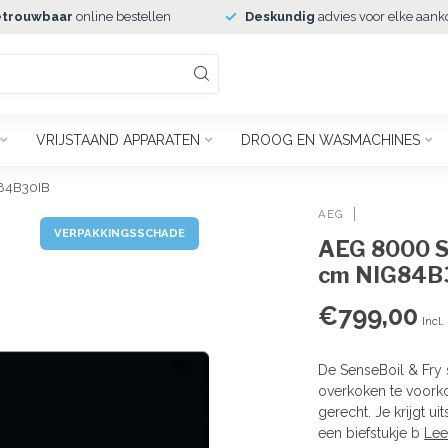
trouwbaar
online bestellen
Deskundig
advies voor elke aank
VRIJSTAAND APPARATEN
DROOG EN WASMACHINES
G84B30IB
AEG
VERPAKKINGSSCHADE
AEG 8000 Se
cm NIG84B
€799,00
Incl.
De SenseBoil & Fry
overkoken te voorko
gerecht. Je krijgt u
een biefstukje b
Lee