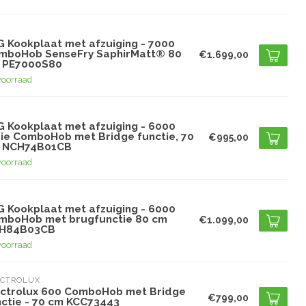
G
G Kookplaat met afzuiging - 7000
mboHob SenseFry SaphirMatt® 80
€1.699,00
 PE7000S80
voorraad
G
G Kookplaat met afzuiging - 6000
rie ComboHob met Bridge functie, 70
€995,00
 NCH74B01CB
voorraad
G
G Kookplaat met afzuiging - 6000
mboHob met brugfunctie 80 cm
€1.099,00
H84B03CB
voorraad
ECTROLUX
ectrolux 600 ComboHob met Bridge
€799,00
nctie - 70 cm KCC73443