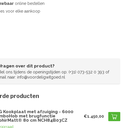
uwbaar
online bestellen
es voor elke aankoop
Vragen over dit product?
Bel ons tijdens de openingstijden op: (+31) 073-532 0 393 of
mail naar:
info@voordeligwitgoed.nl
rde producten
G
G Kookplaat met afzuiging - 6000
mboHob met brugfunctie
€1.450,00
phirMatt® 80 cm NCH84B03CZ
voorraad