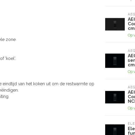
AE
AE
Co
cm
Op 
ele zone
AE
AE
f 'koel'.
se
cm
Op 
 eindtijd van het koken uit om de restwarmte op
AE
eëindigen.
AE
iting
Co
NC
Op 
EL
El
fu