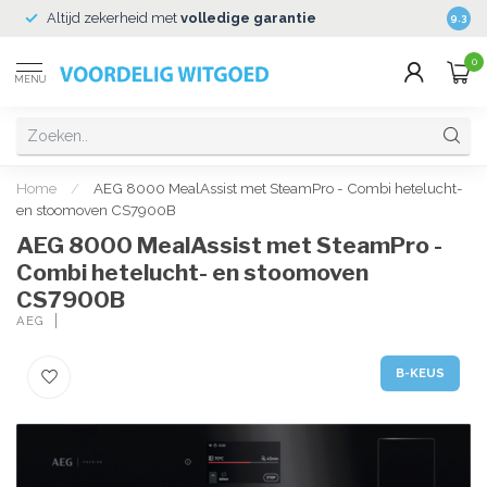
Altijd zekerheid met
volledige garantie
Veili
9.3
0
MENU
Home
/
AEG 8000 MealAssist met SteamPro - Combi hetelucht-
en stoomoven CS7900B
AEG 8000 MealAssist met SteamPro -
Combi hetelucht- en stoomoven
CS7900B
AEG
B-KEUS