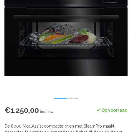
€1.250,00
Op voorraad
Incl. btw
De 8000 MealAssist compacte oven met SteamPro maakt