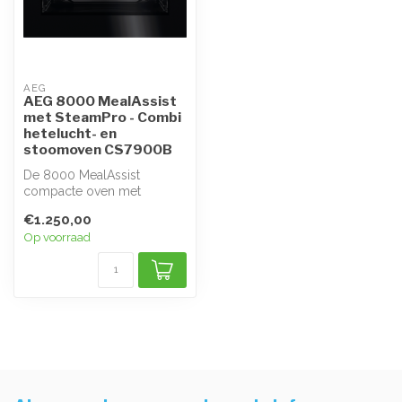
AEG
AEG 8000 MealAssist
met SteamPro - Combi
hetelucht- en
stoomoven CS7900B
De 8000 MealAssist
compacte oven met
SteamPro maakt gerechten
€1.250,00
lekkerder en gezon...
Op voorraad