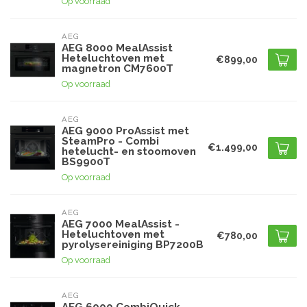
Op voorraad
AEG
AEG 8000 MealAssist
Heteluchtoven met
€899,00
magnetron CM7600T
Op voorraad
AEG
AEG 9000 ProAssist met
SteamPro - Combi
€1.499,00
hetelucht- en stoomoven
BS9900T
Op voorraad
AEG
AEG 7000 MealAssist -
Heteluchtoven met
€780,00
pyrolysereiniging BP7200B
Op voorraad
AEG