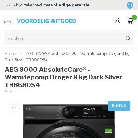
Altijd zekerheid met
volledige garantie
Veili
9.3
0
MENU
Home
/
AEG 8000 AbsoluteCare® - Warmtepomp Droger 8 kg
Dark Silver TR868DS4
AEG 8000 AbsoluteCare® -
Warmtepomp Droger 8 kg Dark Silver
TR868DS4
AEG
B-KEUS