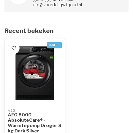
info@voordeligwitgoed.nl
Recent bekeken
B-KEUS
AEG
AEG 8000
AbsoluteCare® -
Warmtepomp Droger 8
kg Dark Silver