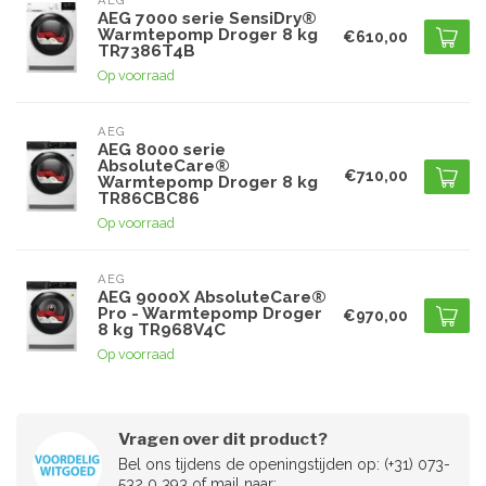
AEG
AEG 7000 serie SensiDry®
Warmtepomp Droger 8 kg
€610,00
TR7386T4B
Op voorraad
AEG
AEG 8000 serie
AbsoluteCare®
€710,00
Warmtepomp Droger 8 kg
TR86CBC86
Op voorraad
AEG
AEG 9000X AbsoluteCare®
Pro - Warmtepomp Droger
€970,00
8 kg TR968V4C
Op voorraad
Vragen over dit product?
Bel ons tijdens de openingstijden op: (+31) 073-
532 0 393 of mail naar: