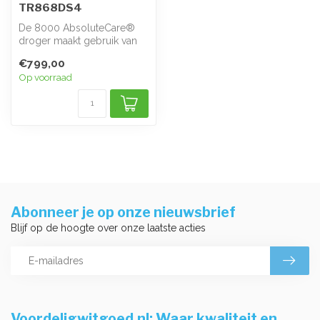
TR868DS4
De 8000 AbsoluteCare®
droger maakt gebruik van
warmtepomptechnologie
€799,00
en beheerst...
Op voorraad
Abonneer je op onze nieuwsbrief
Blijf op de hoogte over onze laatste acties
Voordeligwitgoed.nl: Waar kwaliteit en