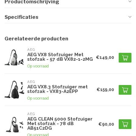
Productomschrijving
Specificaties
Gerelateerde producten
AEG
AEG VX8 Stofzuiger Met
€149,00
stofzak - 57 dB VX82-1-2MG
Op voorraad
AEG
AEG VX8.3 Stofzuiger met
€159,00
stofzak - VX83-A2EPP
Op voorraad
AEG
AEG CLEAN 5000 Stofzuiger
Met stofzak - 78 dB
€90,00
AB51C2DG
Op voorraad