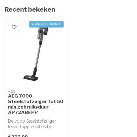
Recent bekeken
VERPAKKINGSSCHADE
AEG
AEG 7000
Steelstofzuiger tot 50
min gebruiksduur
AP72ABEPP
De 7000 Steelstofzuiger
levert topprestaties bij
slechts 2,3 kg en zorgt
€299,00