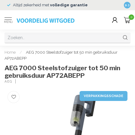
Altijd zekerheid met
volledige garantie
Veili
9.3
0
MENU
Home
/
AEG 7000 Steelstofzuiger tot 50 min gebruiksduur
AP72ABEPP
AEG 7000 Steelstofzuiger tot 50 min
gebruiksduur AP72ABEPP
AEG
VERPAKKINGSSCHADE