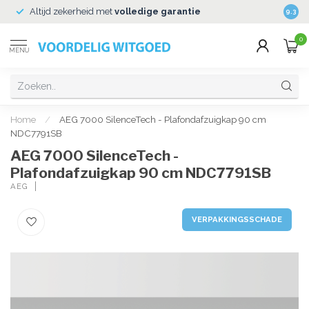
Altijd zekerheid met
volledige garantie
Veili
9.3
0
MENU
Home
/
AEG 7000 SilenceTech - Plafondafzuigkap 90 cm
NDC7791SB
AEG 7000 SilenceTech -
Plafondafzuigkap 90 cm NDC7791SB
AEG
VERPAKKINGSSCHADE