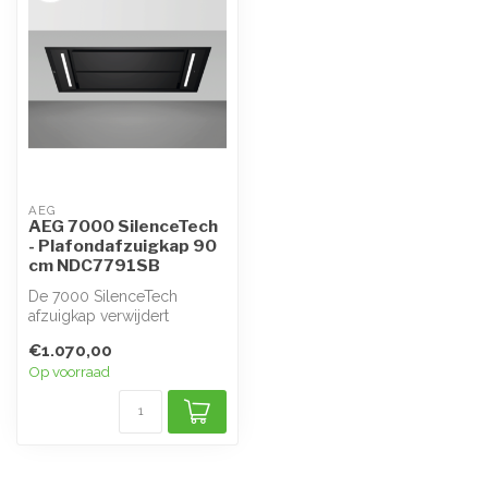
AEG
AEG 7000 SilenceTech
- Plafondafzuigkap 90
cm NDC7791SB
De 7000 SilenceTech
afzuigkap verwijdert
ongewenste kookluchtjes
€1.070,00
uit je keuken e...
Op voorraad