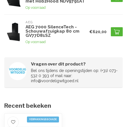
met Hob2Hood NDV9791AT
Op voorraad
AEG
AEG 7000 SilenceTech -
Schouwafzuigkap 80 cm
€620,00
GV77D81SZ
Op voorraad
Vragen over dit product?
Bel ons tijdens de openingstijden op: (+31) 073-
532 0 393 of mail naar:
info@voordeligwitgoed.nl
Recent bekeken
VERPAKKINGSSCHADE