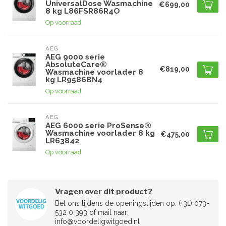
UniversalDose Wasmachine
€699,00
8 kg L86FSR86R4O
Op voorraad
AEG
AEG 9000 serie
AbsoluteCare®
€819,00
Wasmachine voorlader 8
kg LR9586BN4
Op voorraad
AEG
AEG 6000 serie ProSense®
Wasmachine voorlader 8 kg
€475,00
LR63842
Op voorraad
Vragen over dit product?
Bel ons tijdens de openingstijden op: (+31) 073-
532 0 393 of mail naar:
info@voordeligwitgoed.nl