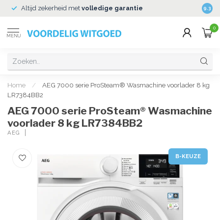
Altijd zekerheid met
volledige garantie
Veili
9.3
0
MENU
Home
/
AEG 7000 serie ProSteam® Wasmachine voorlader 8 kg
LR7384BB2
AEG 7000 serie ProSteam® Wasmachine
voorlader 8 kg LR7384BB2
AEG
B-KEUZE