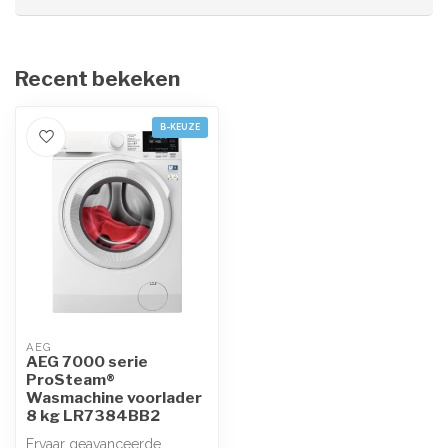
Recent bekeken
B-KEUZE
AEG
AEG 7000 serie
ProSteam®
Wasmachine voorlader
8 kg LR7384BB2
Ervaar geavanceerde