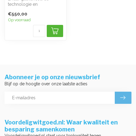
technologie en
gebruiksgemak met de AEG
€550,00
7000 serie ProSteam®...
Op voorraad
Abonneer je op onze nieuwsbrief
Blijf op de hoogte over onze laatste acties
Voordeligwitgoed.nl: Waar kwaliteit en
besparing samenkomen
Voordeligwitgoed.nl staat voor topkwaliteit tegen