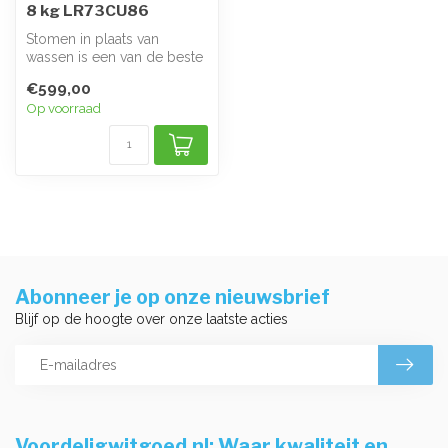
8 kg LR73CU86
Stomen in plaats van
wassen is een van de beste
manieren om kleren op te
€599,00
frissen...
Op voorraad
Abonneer je op onze nieuwsbrief
Blijf op de hoogte over onze laatste acties
Voordeligwitgoed.nl: Waar kwaliteit en