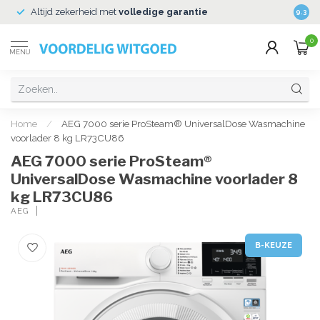
Altijd zekerheid met
volledige garantie
Veili
9.3
0
MENU
Home
/
AEG 7000 serie ProSteam® UniversalDose Wasmachine
voorlader 8 kg LR73CU86
AEG 7000 serie ProSteam®
UniversalDose Wasmachine voorlader 8
kg LR73CU86
AEG
B-KEUZE