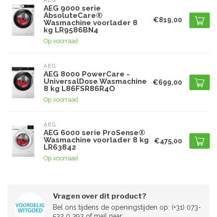
AEG
AEG 9000 serie
AbsoluteCare®
€819,00
Wasmachine voorlader 8
kg LR9586BN4
Op voorraad
AEG
AEG 8000 PowerCare -
UniversalDose Wasmachine
€699,00
8 kg L86FSR86R4O
Op voorraad
AEG
AEG 6000 serie ProSense®
Wasmachine voorlader 8 kg
€475,00
LR63842
Op voorraad
Vragen over dit product?
Bel ons tijdens de openingstijden op: (+31) 073-
532 0 393 of mail naar: