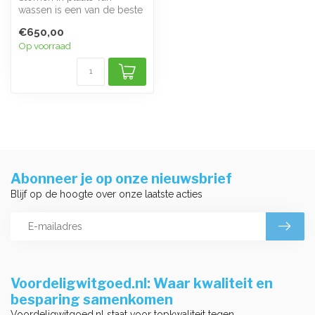
wassen is een van de beste
manieren om kleding op te
€650,00
frisse...
Op voorraad
Abonneer je op onze nieuwsbrief
Blijf op de hoogte over onze laatste acties
Voordeligwitgoed.nl: Waar kwaliteit en
besparing samenkomen
Voordeligwitgoed.nl staat voor topkwaliteit tegen