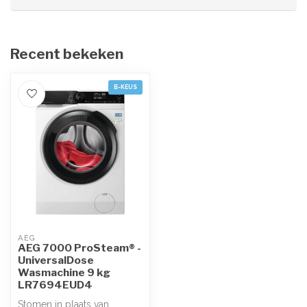
Recent bekeken
B-KEUS
AEG
AEG 7000 ProSteam® -
UniversalDose
Wasmachine 9 kg
LR7694EUD4
Stomen in plaats van