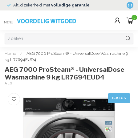
Altijd zekerheid met
volledige garantie
Veili
9.3
0
MENU
Home
/
AEG 7000 ProSteam® - UniversalDose Wasmachine 9
kg LR7694EUD4
AEG 7000 ProSteam® - UniversalDose
Wasmachine 9 kg LR7694EUD4
AEG
B-KEUS