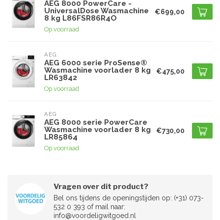
AEG 8000 PowerCare -
UniversalDose Wasmachine
€699,00
8 kg L86FSR86R4O
Op voorraad
AEG
AEG 6000 serie ProSense®
Wasmachine voorlader 8 kg
€475,00
LR63842
Op voorraad
AEG
AEG 8000 serie PowerCare
Wasmachine voorlader 8 kg
€730,00
LR85864
Op voorraad
Vragen over dit product?
Bel ons tijdens de openingstijden op: (+31) 073-
532 0 393 of mail naar:
info@voordeligwitgoed.nl