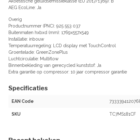
Akoestische geluidsemissieklasse (EU 2017/1369): B
AEG EcoLine: Ja
Overig
Productnummer (PNC): 925 553 037
Buitenmaten hxbxd (mm): 1769x557x549
Installatie: inbouw
Temperatuurregeling: LCD display met TouchControl
Groentelade: GreenZonePlus
Luchtcirculatie: Multiflow
Binnenbekleding van gerecycled kunststof: Ja
Extra garantie op compressor: 10 jaar compressor garantie
Specificaties
EAN Code
733339412076
SKU
TC7MS181CF