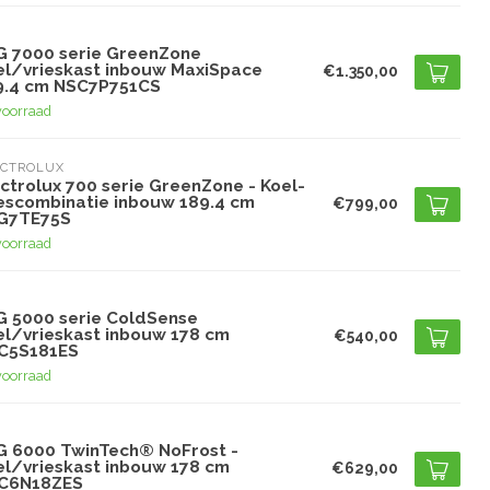
G
G 7000 serie GreenZone
el/vrieskast inbouw MaxiSpace
€1.350,00
9.4 cm NSC7P751CS
voorraad
ECTROLUX
ctrolux 700 serie GreenZone - Koel-
iescombinatie inbouw 189.4 cm
€799,00
G7TE75S
voorraad
G
G 5000 serie ColdSense
el/vrieskast inbouw 178 cm
€540,00
C5S181ES
voorraad
G
G 6000 TwinTech® NoFrost -
el/vrieskast inbouw 178 cm
€629,00
C6N18ZES