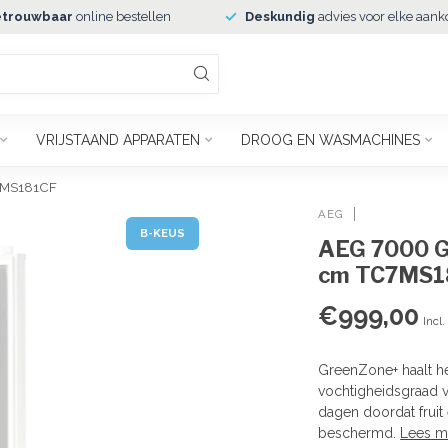
trouwbaar
online bestellen
Deskundig
advies voor elke aank
VRIJSTAAND APPARATEN
DROOG EN WASMACHINES
C7MS181CF
AEG
B-KEUS
AEG 7000 G
cm TC7MS1
€999,00
Incl
GreenZone+ haalt he
vochtigheidsgraad v
dagen doordat fruit
beschermd.
Lees m