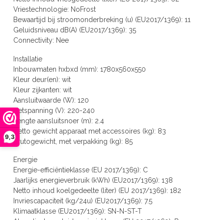
Vriestechnologie: NoFrost
Bewaartijd bij stroomonderbreking (u) (EU2017/1369): 11
Geluidsniveau dB(A) (EU2017/1369): 35
Connectivity: Nee
Installatie
Inbouwmaten hxbxd (mm): 1780x560x550
Kleur deur(en): wit
Kleur zijkanten: wit
Aansluitwaarde (W): 120
Netspanning (V): 220-240
Lengte aansluitsnoer (m): 2.4
Netto gewicht apparaat met accessoires (kg): 83
9,3
Brutogewicht, met verpakking (kg): 85
Energie
Energie-efficiëntieklasse (EU 2017/1369): C
Jaarlijks energieverbruik (kWh) (EU2017/1369): 138
Netto inhoud koelgedeelte (liter) (EU 2017/1369): 182
Invriescapaciteit (kg/24u) (EU2017/1369): 7.5
Klimaatklasse (EU2017/1369): SN-N-ST-T