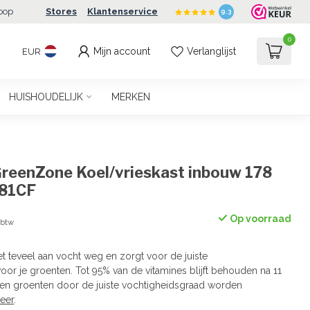
oop
Stores
Klantenservice
9.3
0
Mijn account
Verlanglijst
EUR
HUISHOUDELIJK
MERKEN
reenZone Koel/vrieskast inbouw 178
81CF
Op voorraad
. btw
t teveel aan vocht weg en zorgt voor de juiste
oor je groenten. Tot 95% van de vitamines blijft behouden na 11
 en groenten door de juiste vochtigheidsgraad worden
eer
.