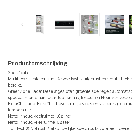
Productomschrijving
Specificatie
MultiFlow luchtcirculatie: De koelkast is uitgerust met multi-luc
bereikt.
GreenZone+ lade: Deze afgesloten groentelade regelt automatisc
speciaal membraan, waardoor smaak, textuur en kleur van verse 
ExtraChill lade: ExtraChill beschermt je vlees en vis dankzij de mu
temperatuur.
Netto inhoud koelruimte: 182 liter
Netto inhoud vriesruimte: 62 liter
TwinTech® NoFrost, 2 afzonderlijke koelcircuits voor een ideale l