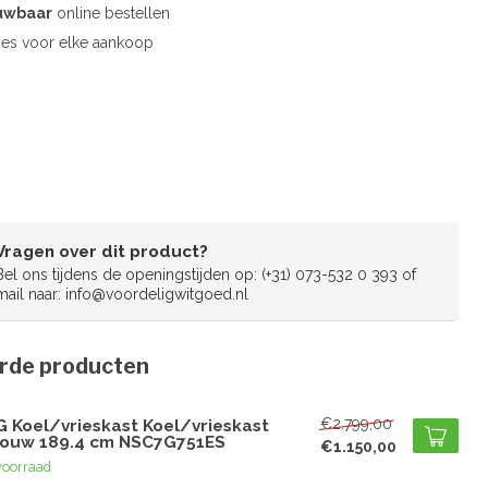
uwbaar
online bestellen
es voor elke aankoop
Vragen over dit product?
Bel ons tijdens de openingstijden op: (+31) 073-532 0 393 of
mail naar:
info@voordeligwitgoed.nl
rde producten
G
€2.799,00
G Koel/vrieskast Koel/vrieskast
bouw 189.4 cm NSC7G751ES
€1.150,00
voorraad