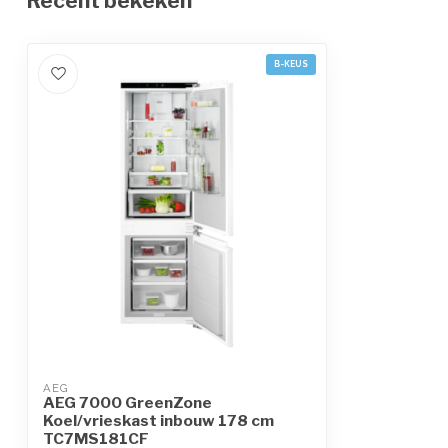
Recent bekeken
B-KEUS
AEG
AEG 7000 GreenZone
Koel/vrieskast inbouw 178 cm
TC7MS181CF