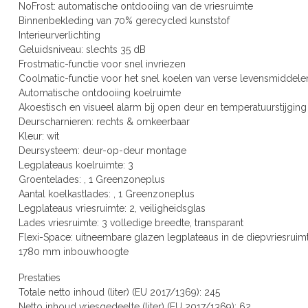
NoFrost: automatische ontdooiing van de vriesruimte
Binnenbekleding van 70% gerecycled kunststof
Interieurverlichting
Geluidsniveau: slechts 35 dB
Frostmatic-functie voor snel invriezen
Coolmatic-functie voor het snel koelen van verse levensmiddele
Automatische ontdooiing koelruimte
Akoestisch en visueel alarm bij open deur en temperatuurstijging
Deurscharnieren: rechts & omkeerbaar
Kleur: wit
Deursysteem: deur-op-deur montage
Legplateaus koelruimte: 3
Groentelades: , 1 Greenzoneplus
Aantal koelkastlades: , 1 Greenzoneplus
Legplateaus vriesruimte: 2, veiligheidsglas
Lades vriesruimte: 3 volledige breedte, transparant
Flexi-Space: uitneembare glazen legplateaus in de diepvriesruim
1780 mm inbouwhoogte
Prestaties
Totale netto inhoud (liter) (EU 2017/1369): 245
Netto inhoud vriesgedeelte (liter) (EU 2017/1369): 62