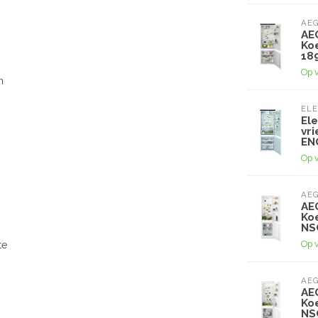
AE
AE
Ko
18
Op 
n
EL
Ele
vr
EN
Op 
AE
AE
Ko
NS
Op 
te
AE
AE
Ko
NS