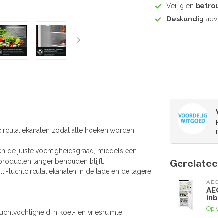
Veilig en
betro
Deskundig
advi
htcirculatiekanalen zodat alle hoeken worden
h de juiste vochtigheidsgraad, middels een
producten langer behouden blijft.
Gerelatee
lti-luchtcirculatiekanalen in de lade en de lagere
AE
AE
in
Op 
uchtvochtigheid in koel- en vriesruimte.