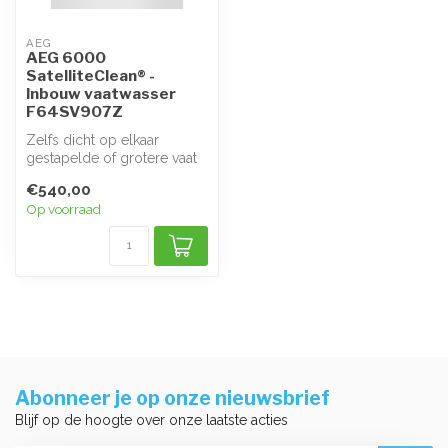
AEG
AEG 6000
SatelliteClean® -
Inbouw vaatwasser
F64SV907Z
Zelfs dicht op elkaar
gestapelde of grotere vaat
wordt grondig gereinigd in
€540,00
de 6...
Op voorraad
Abonneer je op onze nieuwsbrief
Blijf op de hoogte over onze laatste acties