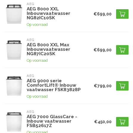
AEG
AEG 8000 XXL
Inbouwvaatwasser
€699,00
NG82IC10SK
Op voorraad
AEG
AEG 8000 XXL Max
Inbouwvaatwasser
€699,00
NG87IC20SK
Op voorraad
AEG
AEG 9000 serie
ComfortLift® Inbouw
€799,00
vaatwasser FSK83828P
Op voorraad
AEG
AEG 7000 GlassCare -
Inbouw vaatwasser
€450,00
FSB52617Z
Op voorraad