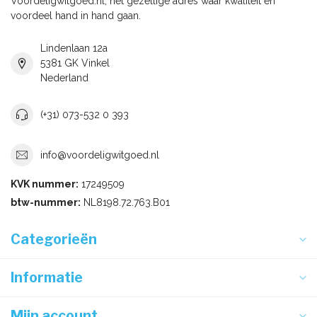
Voordeligwitgoed.nl, het gezellige adres waar kwaliteit en
voordeel hand in hand gaan.
Lindenlaan 12a
5381 GK Vinkel
Nederland
(+31) 073-532 0 393
info@voordeligwitgoed.nl
KVK nummer:
17249509
btw-nummer:
NL8198.72.763.B01
Categorieën
Informatie
Mijn account