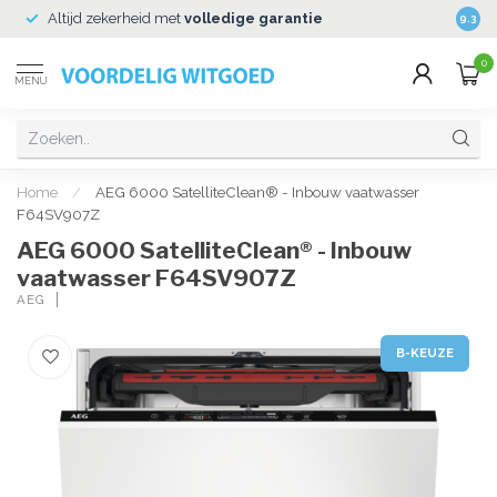
Altijd zekerheid met
volledige garantie
Veili
9.3
0
MENU
Home
/
AEG 6000 SatelliteClean® - Inbouw vaatwasser
F64SV907Z
AEG 6000 SatelliteClean® - Inbouw
vaatwasser F64SV907Z
AEG
B-KEUZE