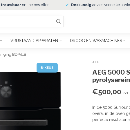
trouwbaar
online bestellen
Deskundig
advies voor elke aank
VRIJSTAAND APPARATEN
DROOG EN WASMACHINES
iniging BDP41B
AEG
B-KEUS
AEG 5000 S
pyrolyserei
€500,00
Incl.
In de 5000 Surround
overal in de oven ge
perfecte resultaten 