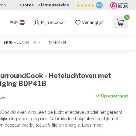
oop
Stores
Klantenservice
9.3
0
Mijn account
Verlanglijst
EUR
HUISHOUDELIJK
MERKEN
urroundCook - Heteluchtoven met
niging BDP41B
Op voorraad
 btw
Cook® oven circuleert de lucht effectiever, zodat het gerecht
lijkmatig wordt gegaard. Gebruik drie bakplaten tegelijk met
en bespaar daarbij tot 20% tijd en energie.
Lees meer
.