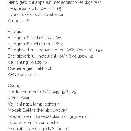
Netto gewicht apparaat met accessoires (kg): 30.1
Lengte aansluitsnoer (m): 1.5
Type stekker: Schuko-stekker
Ampère: 16
Energie
Energie-efficiëntieklasse: A++
Energie-efficiëntie-index: 61.2
Energieverbruik conventioneel (kWh/cyclus): 0.93
Energieverbruik hetelucht (kWh/cyclus): 0.52
Verlichting (Watt): 40
Ovenenergie: Elektrisch
AEG EcoLine: Ja
Overig
Productnummer (PNC): 949 498 323
Kleur: Zwart
Verlichting: 1 lamp, achterin
Model: Elektrische inbouwoven
Toebehoren: 1 cakebakplaat van grijs email
Toebehoren: 1 ovenrooster
Inschuifrails: Side grids Standard