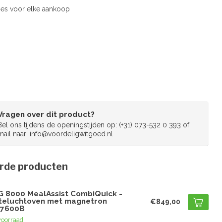
es voor elke aankoop
Vragen over dit product?
Bel ons tijdens de openingstijden op: (+31) 073-532 0 393 of
mail naar:
info@voordeligwitgoed.nl
rde producten
G
G 8000 MealAssist CombiQuick -
teluchtoven met magnetron
€849,00
7600B
voorraad