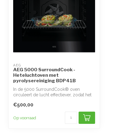
AEG
AEG 5000 SurroundCook -
Heteluchtoven met
pyrolysereiniging BDP41B
In de 5000 SurroundCook® oven
circuleert de lucht effectiever, zodat het
gerecht...
€500,00
Op voorraad