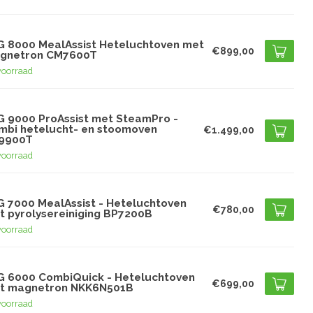
G
G 8000 MealAssist Heteluchtoven met
€899,00
gnetron CM7600T
voorraad
G
G 9000 ProAssist met SteamPro -
mbi hetelucht- en stoomoven
€1.499,00
9900T
voorraad
G
G 7000 MealAssist - Heteluchtoven
€780,00
t pyrolysereiniging BP7200B
voorraad
G
G 6000 CombiQuick - Heteluchtoven
€699,00
t magnetron NKK6N501B
voorraad