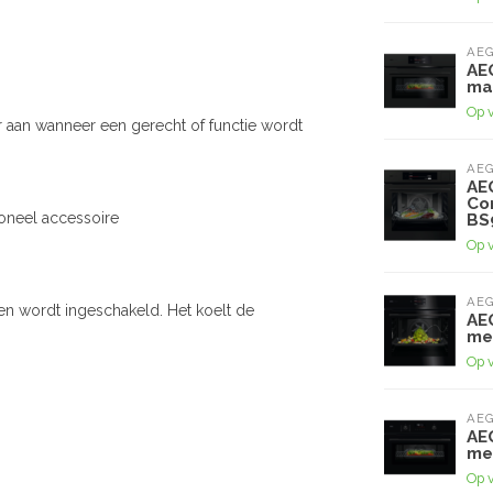
AE
AE
ma
Op 
 aan wanneer een gerecht of functie wordt
AE
AE
Co
ioneel accessoire
BS
Op 
AE
ven wordt ingeschakeld. Het koelt de
AE
me
Op 
AE
AE
me
Op 