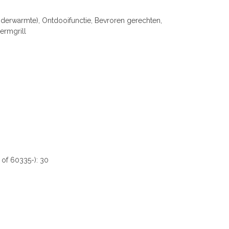
erwarmte), Ontdooifunctie, Bevroren gerechten,
hermgrill
of 60335-): 30