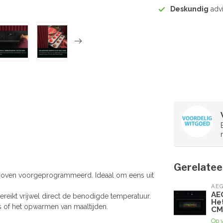
Deskundig
advi
Gerelatee
e oven voorgeprogrammeerd. Ideaal om eens uit
AE
AE
eikt vrijwel direct de benodigde temperatuur.
He
s of het opwarmen van maaltijden.
CM
Op 