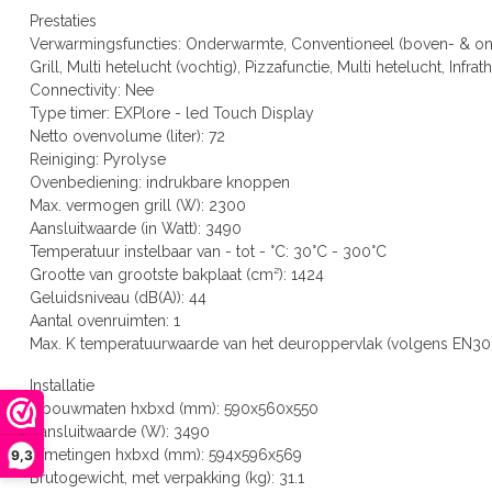
Prestaties
Verwarmingsfuncties: Onderwarmte, Conventioneel (boven- & ond
Grill, Multi hetelucht (vochtig), Pizzafunctie, Multi hetelucht, Infrat
Connectivity: Nee
Type timer: EXPlore - led Touch Display
Netto ovenvolume (liter): 72
Reiniging: Pyrolyse
Ovenbediening: indrukbare knoppen
Max. vermogen grill (W): 2300
Aansluitwaarde (in Watt): 3490
Temperatuur instelbaar van - tot - °C: 30°C - 300°C
Grootte van grootste bakplaat (cm²): 1424
Geluidsniveau (dB(A)): 44
Aantal ovenruimten: 1
Max. K temperatuurwaarde van het deuroppervlak (volgens EN30 
Installatie
Inbouwmaten hxbxd (mm): 590x560x550
Aansluitwaarde (W): 3490
Afmetingen hxbxd (mm): 594x596x569
9,3
Brutogewicht, met verpakking (kg): 31.1