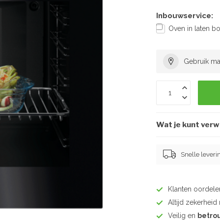
Inbouwservice:
Oven in laten b
Gebruik ma
Wat je kunt ver
Snelle leveri
Klanten oordel
Altijd zekerhei
Veilig en
betro