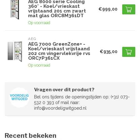
AEG 8000 serie Cooling
360° - Koel/vrieskast
€999,00
vrijstaand 201 cm zwart
mat glas ORC8M361DT
Op voorraad
AEG
AEG 7000 GreenZone+ -
Koel/vrieskast vrijstaand
€935,00
202 cm vingervlekvrije rvs
ORC7P361CX
Op voorraad
Vragen over dit product?
Bel ons tijdens de openingstijden op: (+31) 073-
532 0 393 of mail naar:
info@voordeligwitgoed.nl
Recent bekeken