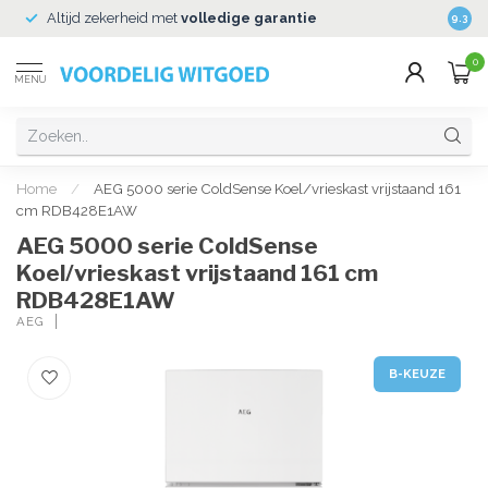
Altijd zekerheid met
volledige garantie
Veili
9.3
0
MENU
Home
/
AEG 5000 serie ColdSense Koel/vrieskast vrijstaand 161
cm RDB428E1AW
AEG 5000 serie ColdSense
Koel/vrieskast vrijstaand 161 cm
RDB428E1AW
AEG
B-KEUZE