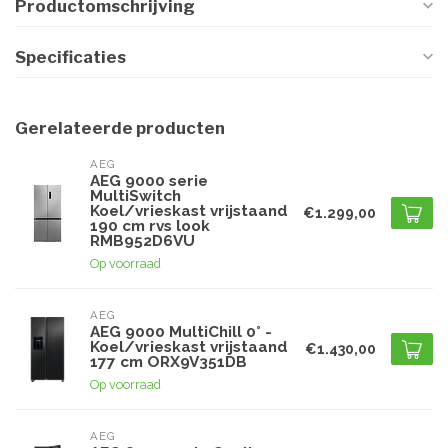
Productomschrijving
Specificaties
Gerelateerde producten
AEG
AEG 9000 serie
MultiSwitch
Koel/vrieskast vrijstaand
€1.299,00
190 cm rvs look
RMB952D6VU
Op voorraad
AEG
AEG 9000 MultiChill 0° -
Koel/vrieskast vrijstaand
€1.430,00
177 cm ORX9V351DB
Op voorraad
AEG