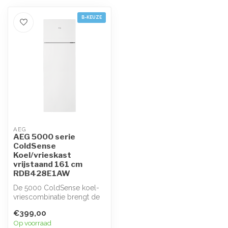
B-KEUZE
AEG
AEG 5000 serie
ColdSense
Koel/vrieskast
vrijstaand 161 cm
RDB428E1AW
De 5000 ColdSense koel-
vriescombinatie brengt de
juiste temperatuur snel
€399,00
terug n...
Op voorraad