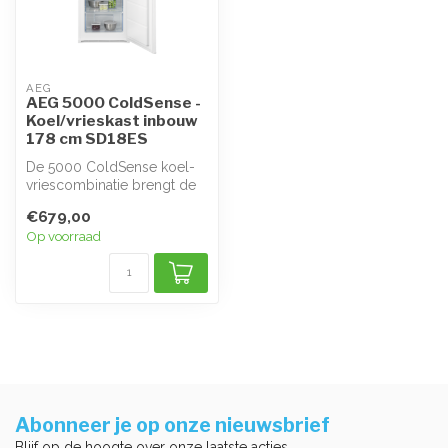
AEG
AEG 5000 ColdSense -
Koel/vrieskast inbouw
178 cm SD18ES
De 5000 ColdSense koel-
vriescombinatie brengt de
juiste temperatuur snel
€679,00
terug n...
Op voorraad
Abonneer je op onze nieuwsbrief
Blijf op de hoogte over onze laatste acties