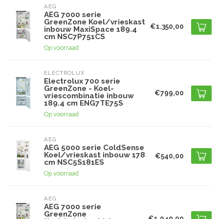
AEG
AEG 7000 serie
GreenZone Koel/vrieskast
€1.350,00
inbouw MaxiSpace 189.4
cm NSC7P751CS
Op voorraad
ELECTROLUX
Electrolux 700 serie
GreenZone - Koel-
€799,00
vriescombinatie inbouw
189.4 cm ENG7TE75S
Op voorraad
AEG
AEG 5000 serie ColdSense
Koel/vrieskast inbouw 178
€540,00
cm NSC5S181ES
Op voorraad
AEG
AEG 7000 serie
GreenZone
€1.049,00