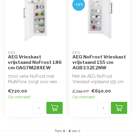
-13%
AEG
AEG
AEG Vrieskast
AEG NoFrost Vrieskast
vrijstaand NoFrost 186
vrijstaand 155 cm
cm OAG7M28XEW
AGB332E2NW
7000 serie NoFrost met
Met de AEG NoFrost
MultiFlow zorgt voor een
Vrieskast vrijstaand 155 cm
stabiele temperatuur en
AGB332E2NW behoren
€720,00
€650,00
€749,00
vochtigh...
ijsvorming en ...
Op voorraad
Op voorraad
Toon
1
-
2
van 2