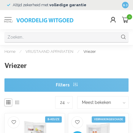
Altijd zekerheid met
volledige garantie
Veili
9.3
0
MENU
Home
/
VRIJSTAAND APPARATEN
/
Vriezer
Vriezer
Filters
B-KEUZE
VERPAKKINGSSCHADE