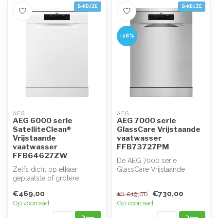
B-KEUZE
B-KEUZE
-28%
AEG
AEG
AEG 6000 serie
AEG 7000 serie
SatelliteClean®
GlassCare Vrijstaande
Vrijstaande
vaatwasser
vaatwasser
FFB73727PM
FFB64627ZW
De AEG 7000 serie
Zelfs dicht op elkaar
GlassCare Vrijstaande
geplaatste of grotere
vaatwasser FFB73727PM
voorwerpen worden met
biedt geavanceerde...
€469,00
€730,00
€1.019,00
SatelliteClean...
Op voorraad
Op voorraad