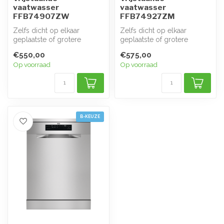
vaatwasser
vaatwasser
FFB74907ZW
FFB74927ZM
Zelfs dicht op elkaar
Zelfs dicht op elkaar
geplaatste of grotere
geplaatste of grotere
voorwerpen worden met
voorwerpen worden met
€550,00
€575,00
SatelliteClean...
SatelliteClean...
Op voorraad
Op voorraad
B-KEUZE