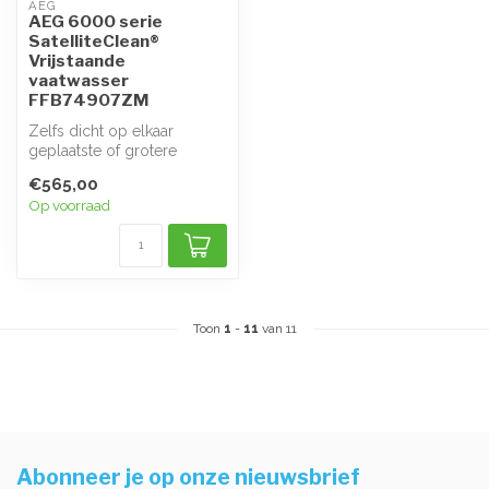
AEG
AEG 6000 serie
SatelliteClean®
Vrijstaande
vaatwasser
FFB74907ZM
Zelfs dicht op elkaar
geplaatste of grotere
voorwerpen worden met
€565,00
SatelliteClean...
Op voorraad
Toon
1
-
11
van 11
Abonneer je op onze nieuwsbrief