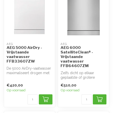
AEG
AEG
AEG 5000 AirDry -
AEG 6000
Vrijstaande
SatelliteClean® -
vaatwasser
Vrijstaande
FFB33607ZW
vaatwasser
FFB64607ZM
De 5000 AirDry-vaatwasser
maximaliseert drogen met
Zelfs dicht op elkaar
behulp van natuurlijke
geplaatste of grotere
luchts...
voorwerpen worden met
€420,00
€510,00
SatelliteClean...
Op voorraad
Op voorraad