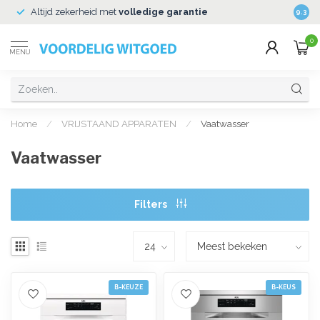
Altijd zekerheid met
volledige garantie
Veili
9.3
0
MENU
Home
/
VRIJSTAAND APPARATEN
/
Vaatwasser
Vaatwasser
Filters
B-KEUZE
B-KEUS