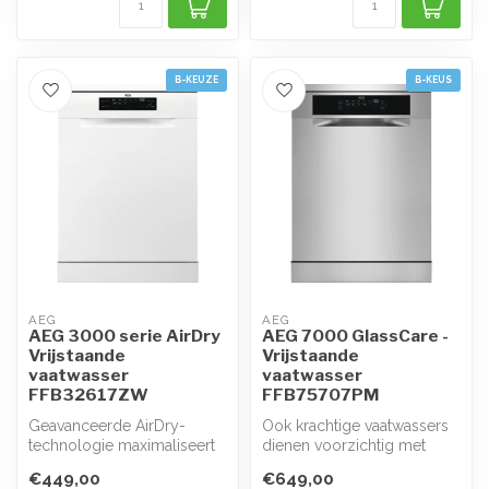
B-KEUZE
B-KEUS
AEG
AEG
AEG 3000 serie AirDry
AEG 7000 GlassCare -
Vrijstaande
Vrijstaande
vaatwasser
vaatwasser
FFB32617ZW
FFB75707PM
Geavanceerde AirDry-
Ook krachtige vaatwassers
technologie maximaliseert
dienen voorzichtig met
de droogprestatie door
glaswerk om te gaan.
€449,00
€649,00
gebruik te ...
Gelukkig h...