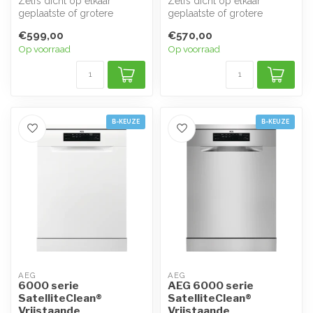
Zelfs dicht op elkaar
Zelfs dicht op elkaar
geplaatste of grotere
geplaatste of grotere
voorwerpen worden met
voorwerpen worden met
€599,00
€570,00
SatelliteClean...
SatelliteClean...
Op voorraad
Op voorraad
B-KEUZE
B-KEUZE
AEG
AEG
6000 serie
AEG 6000 serie
SatelliteClean®
SatelliteClean®
Vrijstaande
Vrijstaande