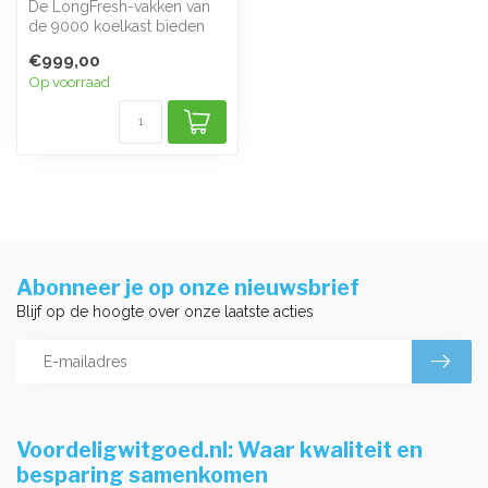
De LongFresh-vakken van
de 9000 koelkast bieden
een aangepaste omgeving
€999,00
voor del...
Op voorraad
Abonneer je op onze nieuwsbrief
Blijf op de hoogte over onze laatste acties
Voordeligwitgoed.nl: Waar kwaliteit en
besparing samenkomen