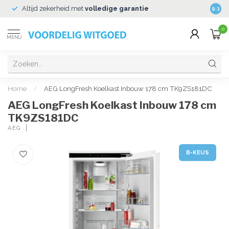
Altijd zekerheid met
volledige garantie
Veili
9.3
0
MENU
Home
/
AEG LongFresh Koelkast Inbouw 178 cm TK9ZS181DC
AEG LongFresh Koelkast Inbouw 178 cm
TK9ZS181DC
AEG
B-KEUS