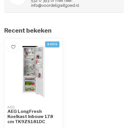
532 0 393 of mail naar:
info@voordeligwitgoed.nl
Recent bekeken
B-KEUS
AEG
AEG LongFresh
Koelkast Inbouw 178
cm TK9ZS181DC