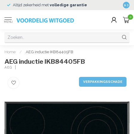
Altijd zekerheid met
volledige garantie
Veili
9.3
0
MENU
Home
/
AEG inductie IKB84405FB
AEG inductie IKB84405FB
AEG
VERPAKKINGSSCHADE