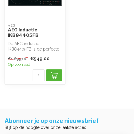
AEG
AEG inductie
IKB84405FB
De AEG inductie
IKB84405FB is de perfecte
keuze voor kookliefhebbers
€549,00
€1.699,00
die streven...
Op voorraad
Abonneer je op onze nieuwsbrief
Blijf op de hoogte over onze laatste acties