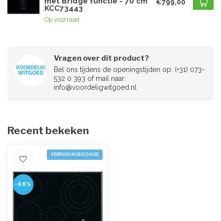
met Bridge functie - 70 cm
€799,00
KCC73443
Op voorraad
Vragen over dit product?
Bel ons tijdens de openingstijden op: (+31) 073-
532 0 393 of mail naar:
info@voordeligwitgoed.nl
Recent bekeken
VERPAKKINGSSCHADE
-68%