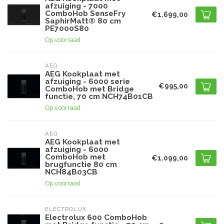
afzuiging - 7000
ComboHob SenseFry
€1.699,00
SaphirMatt® 80 cm
PE7000S80
Op voorraad
AEG
AEG Kookplaat met
afzuiging - 6000 serie
€995,00
ComboHob met Bridge
functie, 70 cm NCH74B01CB
Op voorraad
AEG
AEG Kookplaat met
afzuiging - 6000
ComboHob met
€1.099,00
brugfunctie 80 cm
NCH84B03CB
Op voorraad
ELECTROLUX
Electrolux 600 ComboHob