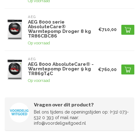
Op voorraad
AEG
AEG 8000 serie
AbsoluteCare®
€710,00
Warmtepomp Droger 8 kg
TR86CBC86
Op voorraad
AEG
AEG 8000 AbsoluteCare® -
Warmtepomp Droger 9 kg
€760,00
TR869T4C
Op voorraad
Vragen over dit product?
Bel ons tijdens de openingstijden op: (+31) 073-
532 0 393 of mail naar:
info@voordeligwitgoed.nl