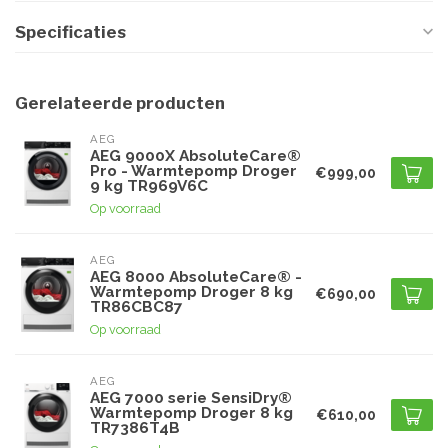
Specificaties
Gerelateerde producten
AEG
AEG 9000X AbsoluteCare®
Pro - Warmtepomp Droger
€999,00
9 kg TR969V6C
Op voorraad
AEG
AEG 8000 AbsoluteCare® -
Warmtepomp Droger 8 kg
€690,00
TR86CBC87
Op voorraad
AEG
AEG 7000 serie SensiDry®
Warmtepomp Droger 8 kg
€610,00
TR7386T4B