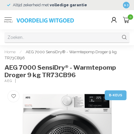
Altijd zekerheid met
volledige garantie
Veili
9.3
0
MENU
Home
/
AEG 7000 SensiDry® - Warmtepomp Droger 9 kg
TR73CB96
AEG 7000 SensiDry® - Warmtepomp
Droger 9 kg TR73CB96
AEG
B-KEUS