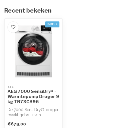
Recent bekeken
B-KEUS
AEG
AEG 7000 SensiDry® -
Warmtepomp Droger 9
kg TR73CB96
De 7000 SensiDry® droger
maakt gebruik van
warmtepomptechnologie
€679,00
en droogt kledi...